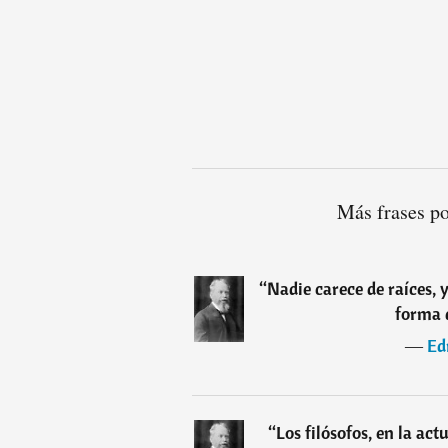
Más frases p
“
Nadie carece de raíces, 
forma d
―
Ed
“
Los filósofos, en la ac