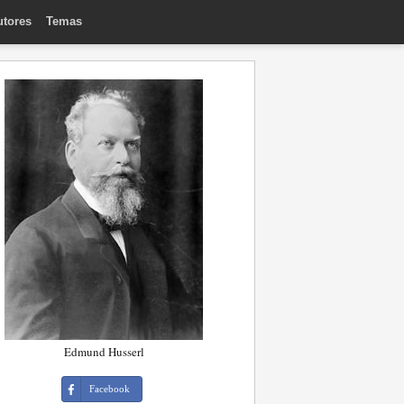
utores
Temas
Edmund Husserl
Facebook