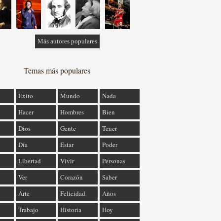
Más autores populares
Temas más populares
Éxito
Mundo
Nada
Hacer
Hombres
Bien
Dios
Gente
Tener
Día
Estar
Poder
Libertad
Vivir
Personas
Ver
Corazón
Saber
Arte
Felicidad
Años
Trabajo
Historia
Hoy