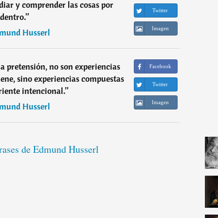
udiar y comprender las cosas por
Twitter
dentro.
”
Imagen
mund Husserl
 la pretensión, no son experiencias
Facebook
tiene, sino experiencias compuestas
Twitter
riente intencional.
”
Imagen
mund Husserl
frases de Edmund Husserl