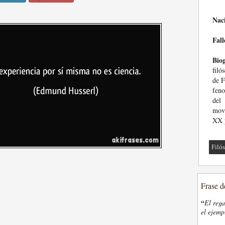
Nac
Fall
Biog
filó
de F
feno
del
movi
XX y
Filó
Frase d
“
El rega
el ejemp