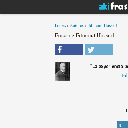
Frases
›
Autores
›
Edmund Husserl
Frase de Edmund Husserl
“
La experiencia p
―
Ed
I