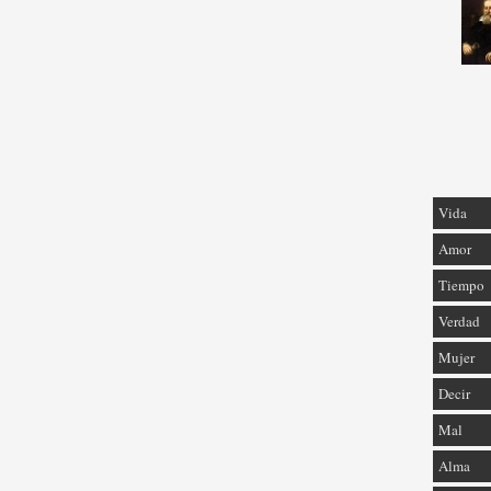
Vida
Amor
Tiempo
Verdad
Mujer
Decir
Mal
Alma