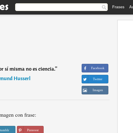
Frases
A
or sí misma no es ciencia.
”
Facebook
mund Husserl
Twitter
Imagen
magen con frase:
tumblr
Pinterest