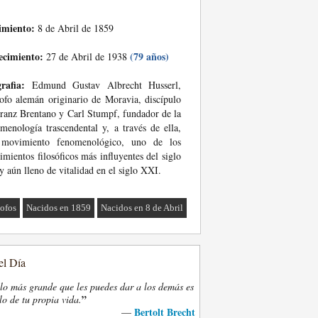
imiento:
8 de Abril de 1859
ecimiento:
(79 años)
27 de Abril de 1938
rafia:
Edmund Gustav Albrecht Husserl,
sofo alemán originario de Moravia, discípulo
ranz Brentano y Carl Stumpf, fundador de la
menología trascendental y, a través de ella,
 movimiento fenomenológico, uno de los
mientos filosóficos más influyentes del siglo
 aún lleno de vitalidad en el siglo XXI.
sofos
Nacidos en 1859
Nacidos en 8 de Abril
el Día
lo más grande que les puedes dar a los demás es
”
lo de tu propia vida.
Bertolt Brecht
—