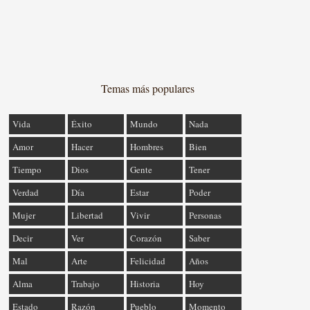
Temas más populares
Vida
Éxito
Mundo
Nada
Amor
Hacer
Hombres
Bien
Tiempo
Dios
Gente
Tener
Verdad
Día
Estar
Poder
Mujer
Libertad
Vivir
Personas
Decir
Ver
Corazón
Saber
Mal
Arte
Felicidad
Años
Alma
Trabajo
Historia
Hoy
Estado
Razón
Pueblo
Momento