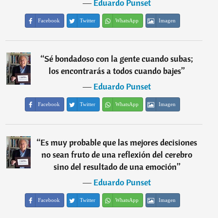
―
Eduardo Punset
Facebook
Twitter
WhatsApp
Imagen
“
Sé bondadoso con la gente cuando subas;
los encontrarás a todos cuando bajes
”
―
Eduardo Punset
Facebook
Twitter
WhatsApp
Imagen
“
Es muy probable que las mejores decisiones
no sean fruto de una reflexión del cerebro
sino del resultado de una emoción
”
―
Eduardo Punset
Facebook
Twitter
WhatsApp
Imagen