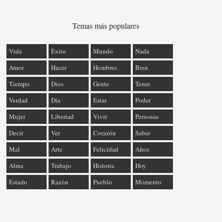
Temas más populares
Vida
Éxito
Mundo
Nada
Amor
Hacer
Hombres
Bien
Tiempo
Dios
Gente
Tener
Verdad
Día
Estar
Poder
Mujer
Libertad
Vivir
Personas
Decir
Ver
Corazón
Saber
Mal
Arte
Felicidad
Años
Alma
Trabajo
Historia
Hoy
Estado
Razón
Pueblo
Momento