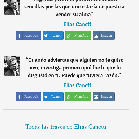
sencillas por las que uno estaría dispuesto a
vender su alma
”
―
Elias Canetti
Facebook
Twitter
WhatsApp
Imagen
“
Cuando adviertas que alguien no te quiso
bien, investiga primero qué fue lo que lo
disgustó en ti. Puede que tuviera razón.
”
―
Elias Canetti
Facebook
Twitter
WhatsApp
Imagen
Todas las frases de Elias Canetti