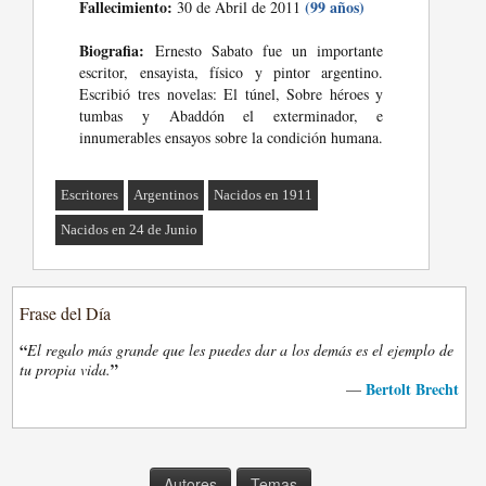
Fallecimiento:
(99 años)
30 de Abril de 2011
Biografia:
Ernesto Sabato fue un importante
escritor, ensayista, físico y pintor argentino.
Escribió tres novelas: El túnel, Sobre héroes y
tumbas y Abaddón el exterminador, e
innumerables ensayos sobre la condición humana.
Escritores
Argentinos
Nacidos en 1911
Nacidos en 24 de Junio
Frase del Día
“
El regalo más grande que les puedes dar a los demás es el ejemplo de
”
tu propia vida.
Bertolt Brecht
—
Autores
Temas