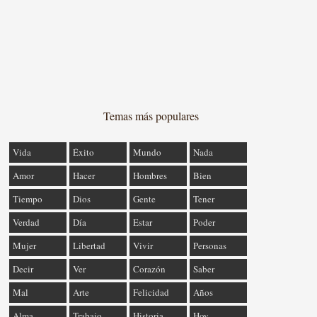
Temas más populares
Vida
Éxito
Mundo
Nada
Amor
Hacer
Hombres
Bien
Tiempo
Dios
Gente
Tener
Verdad
Día
Estar
Poder
Mujer
Libertad
Vivir
Personas
Decir
Ver
Corazón
Saber
Mal
Arte
Felicidad
Años
Alma
Trabajo
Historia
Hoy