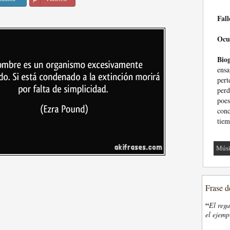
Fall
Ocu
Biog
ens
pert
perd
poes
con
tiem
Mús
Frase d
“
El rega
el ejemp