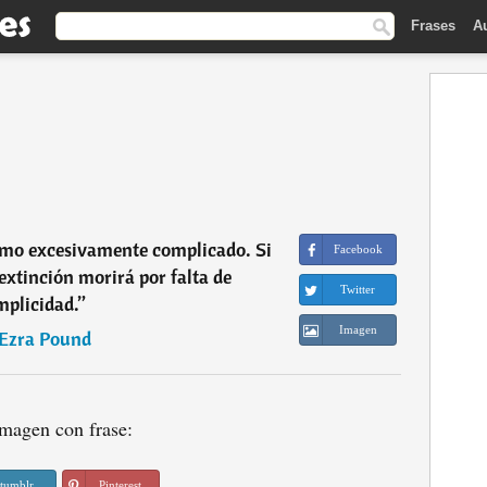
Frases
A
smo excesivamente complicado. Si
Facebook
extinción morirá por falta de
Twitter
mplicidad.
”
Imagen
Ezra Pound
magen con frase:
tumblr
Pinterest