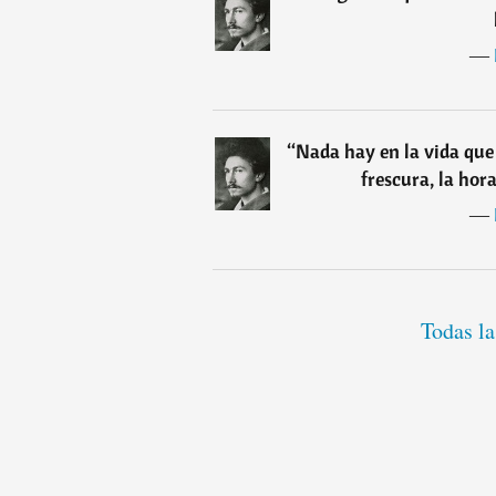
―
“
Nada hay en la vida que 
frescura, la hor
―
Todas la