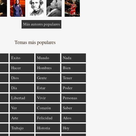
Más autores populares
Temas más populares
Éxito
Mundo
Nada
Hacer
Hombres
Bien
Dios
Gente
Tener
Día
Estar
Poder
Libertad
Vivir
Personas
Ver
Corazón
Saber
Arte
Felicidad
Años
Trabajo
Historia
Hoy