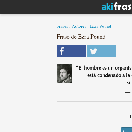
Frases
›
Autores
›
Ezra Pound
Frase de Ezra Pound
“
El hombre es un organi
está condenado a la 
si
―
I