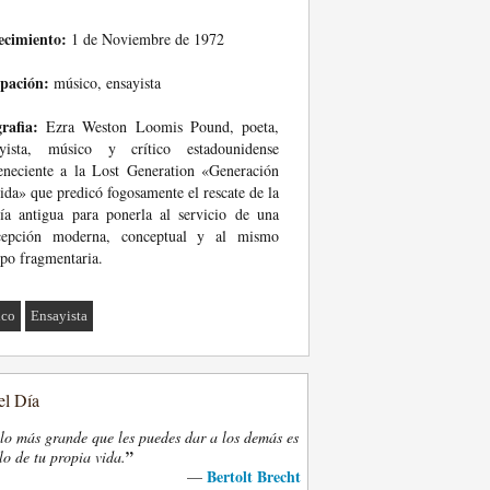
ecimiento:
1 de Noviembre de 1972
pación:
músico, ensayista
rafia:
Ezra Weston Loomis Pound, poeta,
ayista, músico y crítico estadounidense
eneciente a la Lost Generation «Generación
ida» que predicó fogosamente el rescate de la
ía antigua para ponerla al servicio de una
cepción moderna, conceptual y al mismo
po fragmentaria.
ico
Ensayista
el Día
lo más grande que les puedes dar a los demás es
”
lo de tu propia vida.
Bertolt Brecht
—