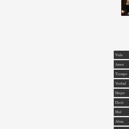
Vida
Amor
Tiempo
Verdad
Mujer
Decir
Mal
Alma