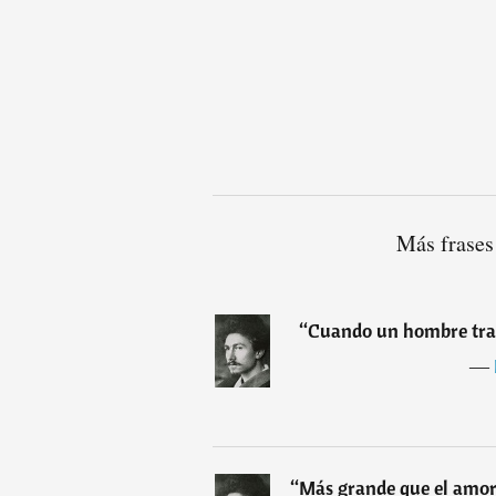
Más frases
“
Cuando un hombre trai
―
“
Más grande que el amor a