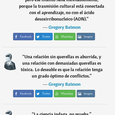
porque la trasmisión cultural está conectada
con el aprendizaje, no con el ácido
desoxirribonucleico (ADN).
”
―
Gregory Bateson
Facebook
Twitter
WhatsApp
Imagen
“
Una relación sin querellas es aburrida, y
una relación con demasiadas querellas es
tóxica. Lo deseable es que la relación tenga
un grado óptimo de conflictos.
”
―
Gregory Bateson
Facebook
Twitter
WhatsApp
Imagen
“
La ciencia indaga, no prueba.
”