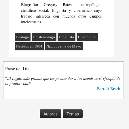
Biografia:
Gregory Bateson antropólogo,
científico social, lingüista y cibernético cuyo
trabajo interseca con muchos otros campos
intelectuales.
Biólogo
Epistemólogo
Lingüista
Cibernético
Nacidos en 1904
Nacidos en 9 de Mayo
Frase del Día
“
El regalo más grande que les puedes dar a los demás es el ejemplo de
”
tu propia vida.
Bertolt Brecht
—
Autores
Temas