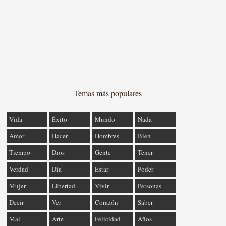
Temas más populares
Vida
Éxito
Mundo
Nada
Amor
Hacer
Hombres
Bien
Tiempo
Dios
Gente
Tener
Verdad
Día
Estar
Poder
Mujer
Libertad
Vivir
Personas
Decir
Ver
Corazón
Saber
Mal
Arte
Felicidad
Años