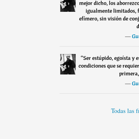
mejor dicho, los aborrezc
igualmente limitados, f
efímero, sin visión de con
d
―
Gu
“
Ser estúpido, egoísta y e
condiciones que se requiere
primera,
―
Gu
Todas las f