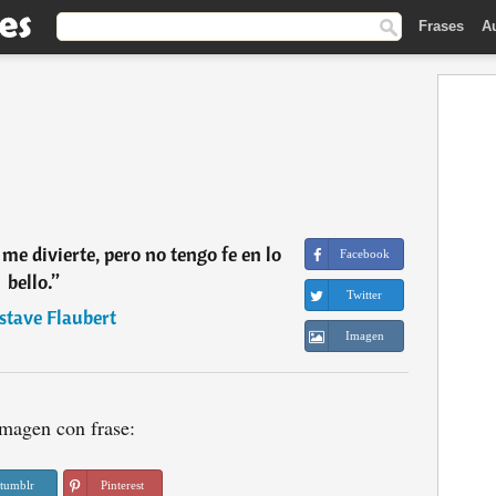
Frases
A
me divierte, pero no tengo fe en lo
Facebook
bello.
”
Twitter
stave Flaubert
Imagen
magen con frase:
tumblr
Pinterest