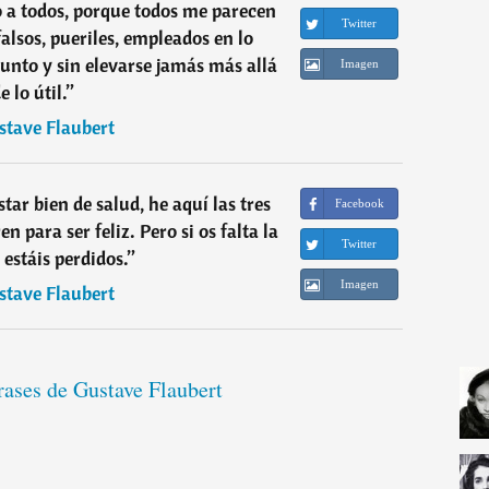
o a todos, porque todos me parecen
Twitter
alsos, pueriles, empleados en lo
junto y sin elevarse jamás más allá
Imagen
e lo útil.
”
stave Flaubert
star bien de salud, he aquí las tres
Facebook
n para ser feliz. Pero si os falta la
Twitter
 estáis perdidos.
”
Imagen
stave Flaubert
rases de Gustave Flaubert