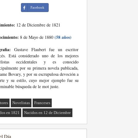
Facebook
imiento:
12 de Diciembre de 1821
ecimiento:
(58 años)
8 de Mayo de 1880
rafia:
Gustave Flaubert fue un escritor
ncés. Está considerado uno de los mejores
elistas occidentales y es conocido
cipalmente por su primera novela publicada,
me Bovary, y por su escrupulosa devoción a
rte y su estilo, cuyo mejor ejemplo fue su
rminable búsqueda de le mot juste.
tores
Novelistas
Franceses
dos en 1821
Nacidos en 12 de Diciembre
el Día