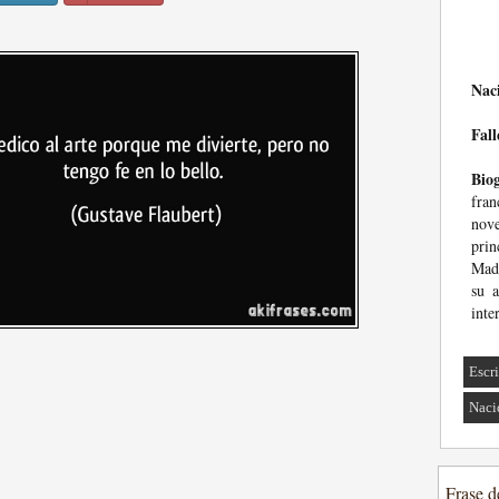
Nac
Fall
Biog
fra
nov
prin
Mada
su a
inte
Escri
Naci
Frase d