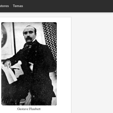
utores
Temas
Gustave Flaubert