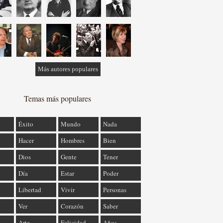
Más autores populares
Temas más populares
Éxito
Mundo
Nada
Hacer
Hombres
Bien
Dios
Gente
Tener
Día
Estar
Poder
Libertad
Vivir
Personas
Ver
Corazón
Saber
Arte
Felicidad
Años