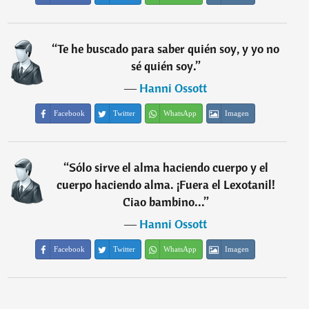
“
Te he buscado para saber quién soy, y yo no
sé quién soy.
”
―
Hanni Ossott
Facebook
Twitter
WhatsApp
Imagen
“
Sólo sirve el alma haciendo cuerpo y el
cuerpo haciendo alma. ¡Fuera el Lexotanil!
Ciao bambino...
”
―
Hanni Ossott
Facebook
Twitter
WhatsApp
Imagen