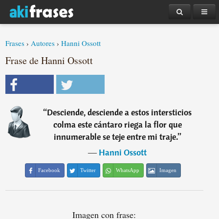
Frases
›
Autores
›
Hanni Ossott
Frase de Hanni Ossott
“
Desciende, desciende a estos intersticios
colma este cántaro riega la flor que
innumerable se teje entre mi traje.
”
―
Hanni Ossott
Facebook
Twitter
WhatsApp
Imagen
Imagen con frase: