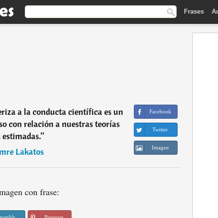
Frases
A
riza a la conducta científica es un
Facebook
so con relación a nuestras teorías
Twitter
 estimadas.
”
Imagen
Imre Lakatos
magen con frase:
tumblr
Pinterest