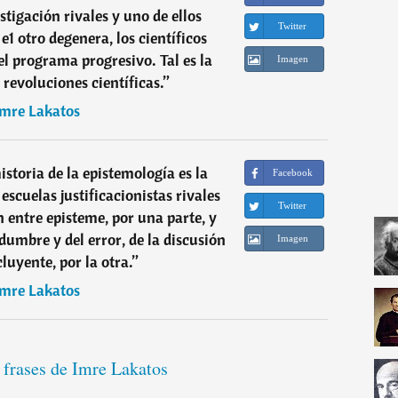
tigación rivales y uno de ellos
Twitter
e1 otro degenera, los científicos
el programa progresivo. Tal es la
Imagen
 revoluciones científicas.
”
Imre Lakatos
istoria de la epistemología es la
Facebook
 escuelas justificacionistas rivales
Twitter
 entre episteme, por una parte, y
idumbre y del error, de la discusión
Imagen
cluyente, por la otra.
”
Imre Lakatos
 frases de Imre Lakatos