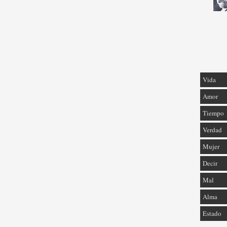
Vida
Amor
Tiempo
Verdad
Mujer
Decir
Mal
Alma
Estado