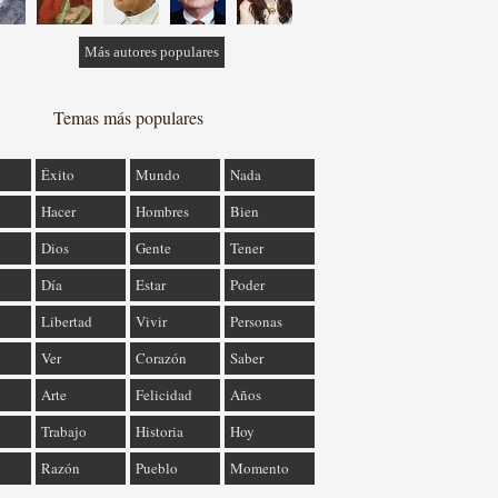
Más autores populares
Temas más populares
Éxito
Mundo
Nada
Hacer
Hombres
Bien
Dios
Gente
Tener
Día
Estar
Poder
Libertad
Vivir
Personas
Ver
Corazón
Saber
Arte
Felicidad
Años
Trabajo
Historia
Hoy
Razón
Pueblo
Momento