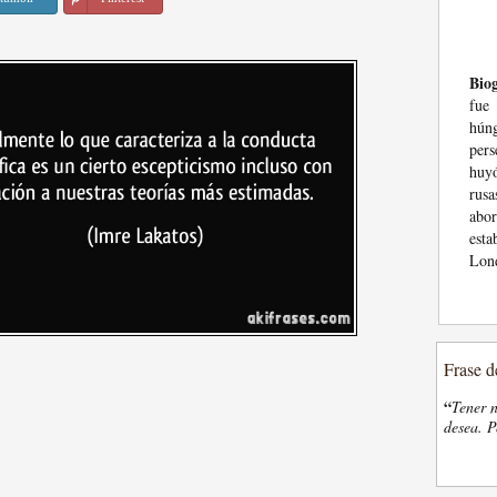
Biog
fue
húng
pers
huy
rus
abor
est
Lon
Frase d
“
Tener n
desea. P