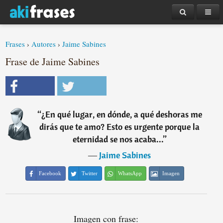
Frases
›
Autores
›
Jaime Sabines
Frase de Jaime Sabines
“
¿En qué lugar, en dónde, a qué deshoras me
dirás que te amo? Esto es urgente porque la
eternidad se nos acaba...
”
―
Jaime Sabines
Facebook
Twitter
WhatsApp
Imagen
Imagen con frase: