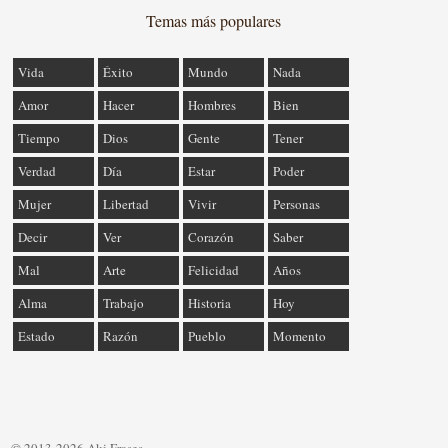
Temas más populares
Vida
Éxito
Mundo
Nada
Amor
Hacer
Hombres
Bien
Tiempo
Dios
Gente
Tener
Verdad
Día
Estar
Poder
Mujer
Libertad
Vivir
Personas
Decir
Ver
Corazón
Saber
Mal
Arte
Felicidad
Años
Alma
Trabajo
Historia
Hoy
Estado
Razón
Pueblo
Momento