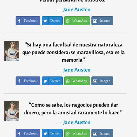
―
Jane Austen
Facebook
Twitter
WhatsApp
Imagen
“
Si hay una facultad de nuestra naturaleza
que puede considerarse maravillosa, esa es la
memoria
”
―
Jane Austen
Facebook
Twitter
WhatsApp
Imagen
“
Como se sabe, los negocios pueden dar
dinero, pero la amistad raramente lo hace.
”
―
Jane Austen
Facebook
Twitter
WhatsApp
Imagen