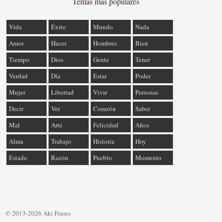
Temas más populares
Vida
Éxito
Mundo
Nada
Amor
Hacer
Hombres
Bien
Tiempo
Dios
Gente
Tener
Verdad
Día
Estar
Poder
Mujer
Libertad
Vivir
Personas
Decir
Ver
Corazón
Saber
Mal
Arte
Felicidad
Años
Alma
Trabajo
Historia
Hoy
Estado
Razón
Pueblo
Momento
© 2013-2026 Aki Frases