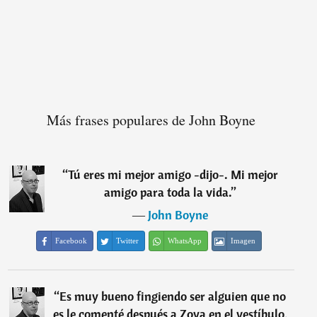
Más frases populares de John Boyne
“
Tú eres mi mejor amigo -dijo-. Mi mejor
amigo para toda la vida.
”
―
John Boyne
Facebook
Twitter
WhatsApp
Imagen
“
Es muy bueno fingiendo ser alguien que no
es le comenté después a Zoya en el vestíbulo,