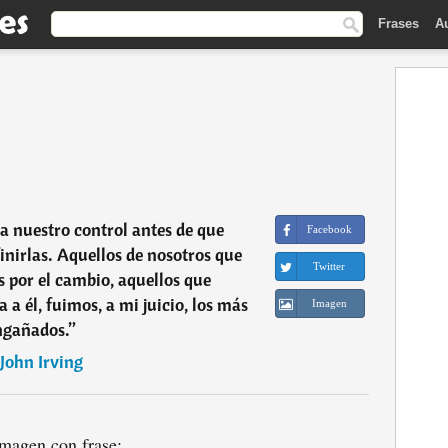
Frases
A
a nuestro control antes de que
Facebook
nirlas. Aquellos de nosotros que
Twitter
 por el cambio, aquellos que
a él, fuimos, a mi juicio, los más
Imagen
ngañados.
”
John Irving
magen con frase: