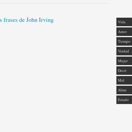
s frases de John Irving
Vida
Amor
Tiempo
Verdad
Mujer
Decir
Mal
Alma
Estado