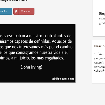
tumblr
Pinterest
Biog
esta
guio
Frase d
“
El des
y aunque
menudo t
extracci
Subsuelo