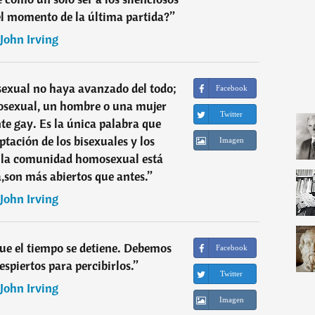
el momento de la última partida?
”
John Irving
exual no haya avanzado del todo;
Facebook
osexual, un hombre o una mujer
Twitter
te gay. Es la única palabra que
ptación de los bisexuales y los
Imagen
e la comunidad homosexual está
son más abiertos que antes.
”
John Irving
e el tiempo se detiene. Debemos
Facebook
espiertos para percibirlos.
”
Twitter
John Irving
Imagen