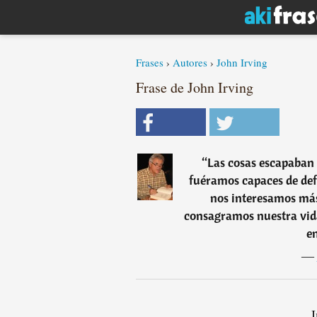
Frases
›
Autores
›
John Irving
Frase de John Irving
“
Las cosas escapaban 
fuéramos capaces de defi
nos interesamos más
consagramos nuestra vida 
e
―
I