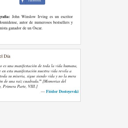
Facebook
rafia:
John Winslow Irving es un escritor
dounidense, autor de numerosos bestsellers y
nista ganador de un Óscar.
el Día
eo es una manifestación de toda la vida humana,
 en esta manifestación nuestra vida revela a
oda su miseria, sigue siendo vida y no la mera
”
ón de una raiz cuadrada.
[Memorias del
, Primera Parte, VIII.]
Fiódor Dostoyevski
—