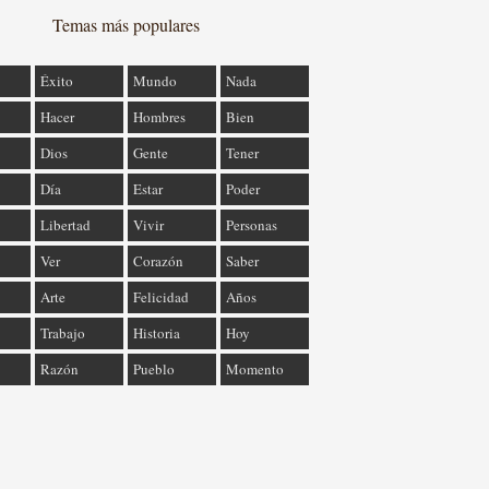
Temas más populares
Éxito
Mundo
Nada
Hacer
Hombres
Bien
Dios
Gente
Tener
Día
Estar
Poder
Libertad
Vivir
Personas
Ver
Corazón
Saber
Arte
Felicidad
Años
Trabajo
Historia
Hoy
Razón
Pueblo
Momento