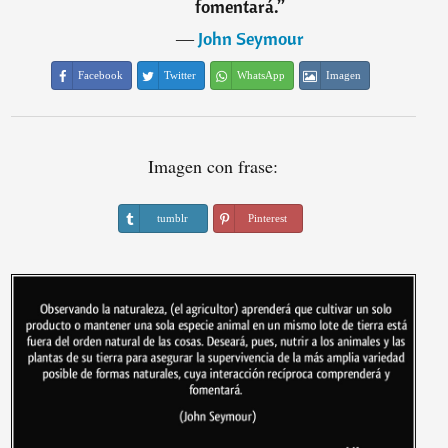
fomentará.
”
―
John Seymour
Facebook
Twitter
WhatsApp
Imagen
Imagen con frase:
tumblr
Pinterest