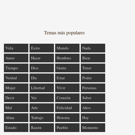
Temas más populares
Vida
Éxito
Mundo
Nada
Amor
Hacer
Hombres
Bien
Tiempo
Dios
Gente
Tener
Verdad
Día
Estar
Poder
Mujer
Libertad
Vivir
Personas
Decir
Ver
Corazón
Saber
Mal
Arte
Felicidad
Años
Alma
Trabajo
Historia
Hoy
Estado
Razón
Pueblo
Momento