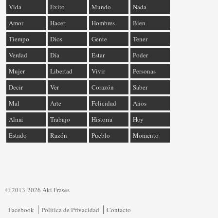
Vida
Éxito
Mundo
Nada
Amor
Hacer
Hombres
Bien
Tiempo
Dios
Gente
Tener
Verdad
Día
Estar
Poder
Mujer
Libertad
Vivir
Personas
Decir
Ver
Corazón
Saber
Mal
Arte
Felicidad
Años
Alma
Trabajo
Historia
Hoy
Estado
Razón
Pueblo
Momento
© 2013-2026 Aki Frases
Facebook
Política de Privacidad
Contacto