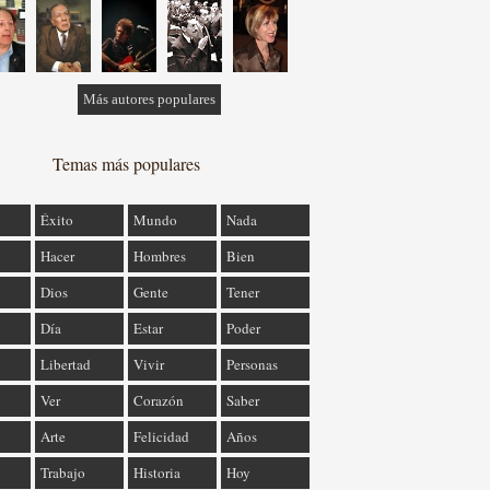
Más autores populares
Temas más populares
Éxito
Mundo
Nada
Hacer
Hombres
Bien
Dios
Gente
Tener
Día
Estar
Poder
Libertad
Vivir
Personas
Ver
Corazón
Saber
Arte
Felicidad
Años
Trabajo
Historia
Hoy