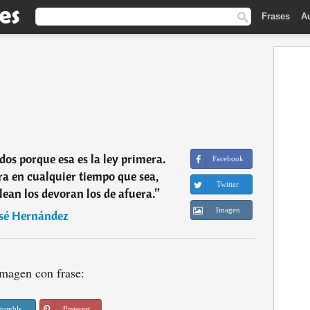
Frases
A
os porque esa es la ley primera.
Facebook
a en cualquier tiempo que sea,
Twitter
elean los devoran los de afuera.
”
Imagen
sé Hernández
magen con frase:
tumblr
Pinterest