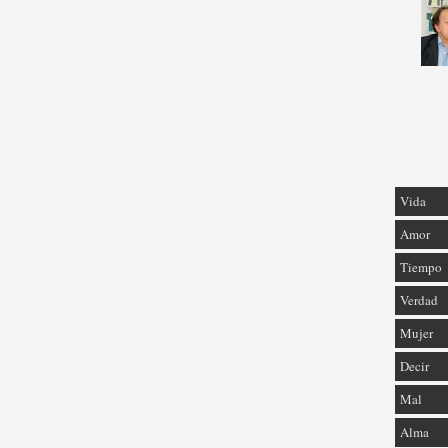
Vida
Amor
Tiempo
Verdad
Mujer
Decir
Mal
Alma