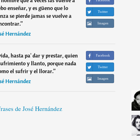
 hombre que a veces las vuelve a
Facebook
ebo enseñar, y es güeno que lo
Twitter
enza se pierde jamas se vuelve a
ncontrar.
”
Imagen
sé Hernández
ida, hasta pa' dar y prestar, quien
Facebook
 sufrimiento y llanto, porque nada
Twitter
mo el sufrir y el llorar.
”
Imagen
sé Hernández
frases de José Hernández