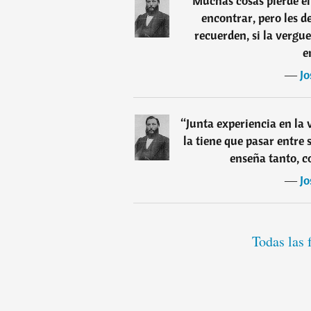
“
Muchas cosas pierde el
encontrar, pero les d
recuerden, si la vergu
e
―
Jo
“
Junta experiencia en la v
la tiene que pasar entre
enseña tanto, co
―
Jo
Todas las 