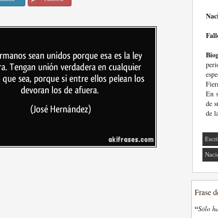
Nac
Fall
Biog
per
espe
Fier
En s
de s
de l
Escri
Naci
Frase d
“
Sólo ha