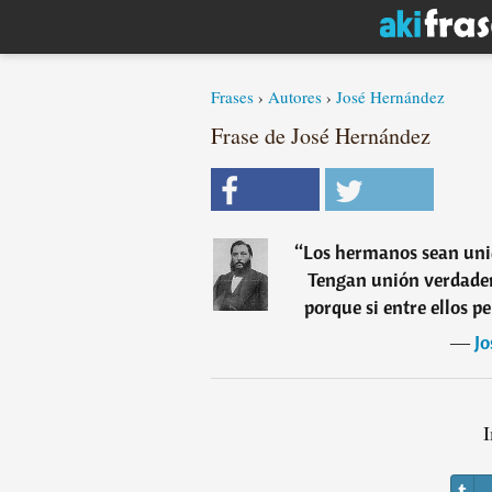
Frases
›
Autores
›
José Hernández
Frase de José Hernández
“
Los hermanos sean unid
Tengan unión verdader
porque si entre ellos p
―
Jo
I