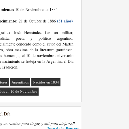
imiento:
10 de Noviembre de 1834
ecimiento:
(51 años)
21 de Octubre de 1886
rafia:
José Hernández fue un militar,
iodista, poeta y político argentino,
cialmente conocido como el autor del Martín
ro, obra máxima de la literatura gauchesca.
u homenaje, el 10 de noviembre aniversario
u nacimiento se festeja en la Argentina el Día
a Tradición.
tores
Argentinos
Nacidos en 1834
dos en 10 de Noviembre
el Día
”
y un camino para llegar, y mil para alejarse.
Jean de la Bruyere
—