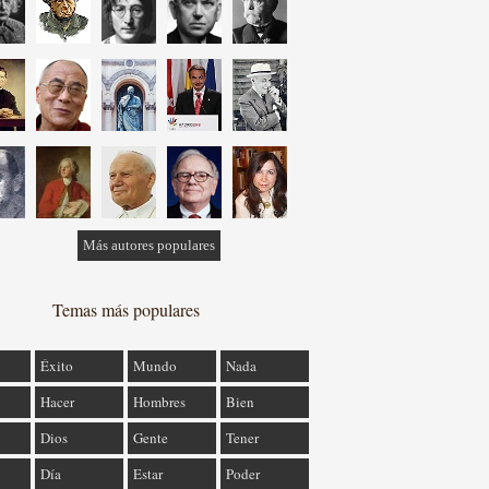
Más autores populares
Temas más populares
Éxito
Mundo
Nada
Hacer
Hombres
Bien
Dios
Gente
Tener
Día
Estar
Poder