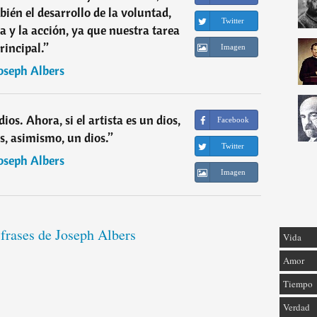
én el desarrollo de la voluntad,
Twitter
a y la acción, ya que nuestra tarea
rincipal.
”
Imagen
oseph Albers
 dios. Ahora, si el artista es un dios,
Facebook
es, asimismo, un dios.
”
Twitter
oseph Albers
Imagen
 frases de Joseph Albers
Vida
Amor
Tiempo
Verdad