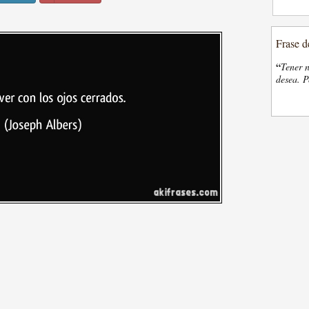
Frase d
“
Tener n
desea. P