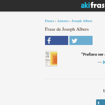
Frases
›
Autores
›
Joseph Albers
Frase de Joseph Albers
“
Prefiero ver 
―
J
I