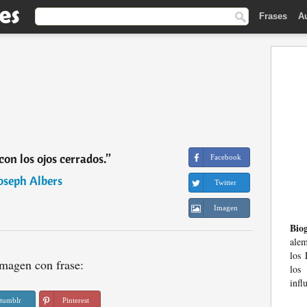
Frases
A
con los ojos cerrados.
”
Facebook
oseph Albers
Twitter
Imagen
Biog
ale
los 
magen con frase:
los
infl
tumblr
Pinterest