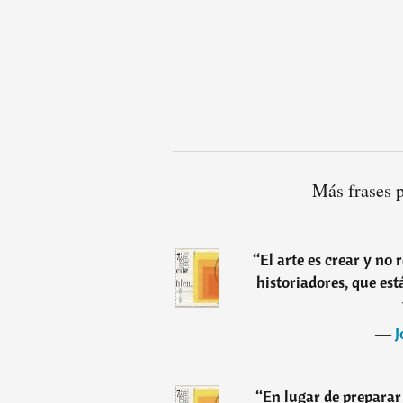
Más frases 
“
El arte es crear y no 
historiadores, que es
―
J
“
En lugar de preparar 