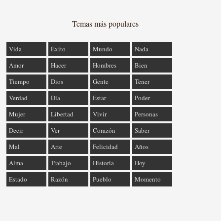
Temas más populares
Vida
Éxito
Mundo
Nada
Amor
Hacer
Hombres
Bien
Tiempo
Dios
Gente
Tener
Verdad
Día
Estar
Poder
Mujer
Libertad
Vivir
Personas
Decir
Ver
Corazón
Saber
Mal
Arte
Felicidad
Años
Alma
Trabajo
Historia
Hoy
Estado
Razón
Pueblo
Momento