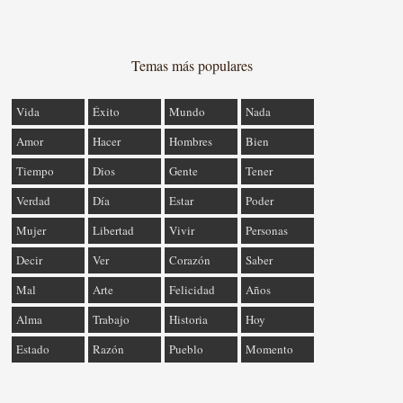
Temas más populares
Vida
Éxito
Mundo
Nada
Amor
Hacer
Hombres
Bien
Tiempo
Dios
Gente
Tener
Verdad
Día
Estar
Poder
Mujer
Libertad
Vivir
Personas
Decir
Ver
Corazón
Saber
Mal
Arte
Felicidad
Años
Alma
Trabajo
Historia
Hoy
Estado
Razón
Pueblo
Momento