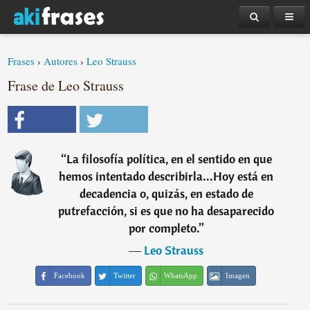
Frases
›
Autores
›
Leo Strauss
Frase de Leo Strauss
“
La filosofía política, en el sentido en que
hemos intentado describirla...Hoy está en
decadencia o, quizás, en estado de
putrefacción, si es que no ha desaparecido
por completo.
”
―
Leo Strauss
Facebook
Twitter
WhatsApp
Imagen