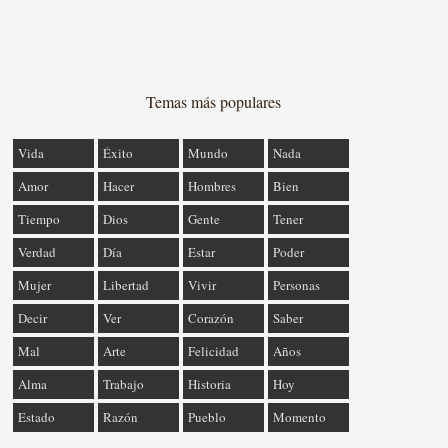
Temas más populares
Vida
Éxito
Mundo
Nada
Amor
Hacer
Hombres
Bien
Tiempo
Dios
Gente
Tener
Verdad
Día
Estar
Poder
Mujer
Libertad
Vivir
Personas
Decir
Ver
Corazón
Saber
Mal
Arte
Felicidad
Años
Alma
Trabajo
Historia
Hoy
Estado
Razón
Pueblo
Momento