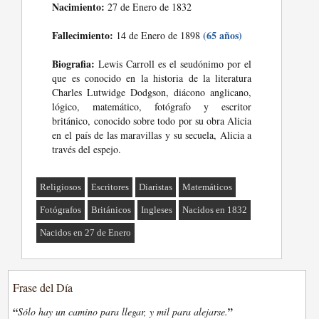
Nacimiento:
27 de Enero de 1832
Fallecimiento:
(65 años)
14 de Enero de 1898
Biografia:
Lewis Carroll es el seudónimo por el
que es conocido en la historia de la literatura
Charles Lutwidge Dodgson, diácono anglicano,
lógico, matemático, fotógrafo y escritor
británico, conocido sobre todo por su obra Alicia
en el país de las maravillas y su secuela, Alicia a
través del espejo.
Religiosos
Escritores
Diaristas
Matemáticos
Fotógrafos
Británicos
Ingleses
Nacidos en 1832
Nacidos en 27 de Enero
Frase del Día
“
”
Sólo hay un camino para llegar, y mil para alejarse.