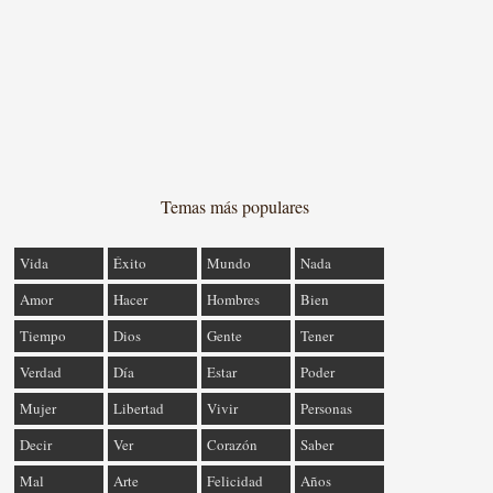
Temas más populares
Vida
Éxito
Mundo
Nada
Amor
Hacer
Hombres
Bien
Tiempo
Dios
Gente
Tener
Verdad
Día
Estar
Poder
Mujer
Libertad
Vivir
Personas
Decir
Ver
Corazón
Saber
Mal
Arte
Felicidad
Años