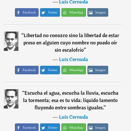
―
Luis Cernuda
Facebook
Twitter
WhatsApp
Imagen
“
Libertad no conozco sino la libertad de estar
preso en alguien cuyo nombre no puedo oír
sin escalofrío
”
―
Luis Cernuda
Facebook
Twitter
WhatsApp
Imagen
“
Escucha el agua, escucha la lluvia, escucha
la tormenta; esa es tu vida: líquido lamento
fluyendo entre sombras iguales.
”
―
Luis Cernuda
Facebook
Twitter
WhatsApp
Imagen