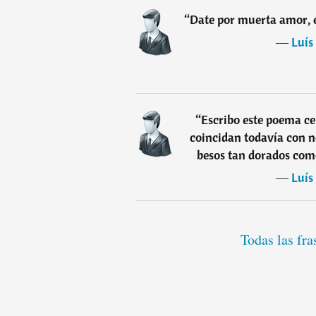
“
Date por muerta amor, es
―
Luís
“
Escribo este poema ce
coincidan todavía con n
besos tan dorados como
―
Luís
Todas las fr