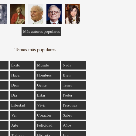
Más autores populares
Temas más populares
Éxito
Mundo
Nada
Hacer
Hombres
Bien
Dios
Gente
Tener
Día
Estar
Poder
Libertad
Vivir
Personas
Ver
Corazón
Saber
Arte
Felicidad
Años
Trabajo
Historia
Hoy