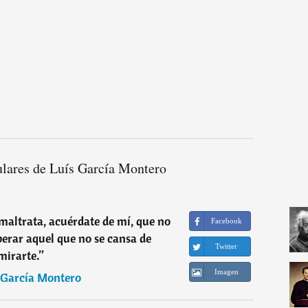
ulares de Luís García Montero
 maltrata, acuérdate de mí, que no
Facebook
erar aquel que no se cansa de
Twitter
mirarte.
”
Imagen
 García Montero