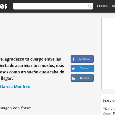
Frases
A
ve, agradezco tu cuerpo entre las
Facebook
ierta de acariciar tus muslos, más
Twitter
osos como un sueño que acaba de
llegar.
”
Imagen
 García Montero
Frase d
magen con frase:
“
Tener n
desea. P