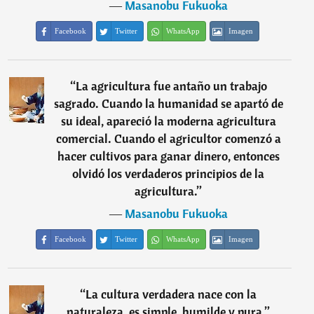
―
Masanobu Fukuoka
Facebook
Twitter
WhatsApp
Imagen
“
La agricultura fue antaño un trabajo
sagrado. Cuando la humanidad se apartó de
su ideal, apareció la moderna agricultura
comercial. Cuando el agricultor comenzó a
hacer cultivos para ganar dinero, entonces
olvidó los verdaderos principios de la
agricultura.
”
―
Masanobu Fukuoka
Facebook
Twitter
WhatsApp
Imagen
“
La cultura verdadera nace con la
naturaleza, es simple, humilde y pura.
”