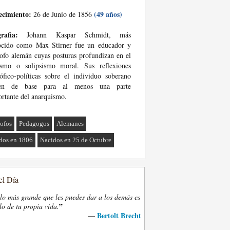
ecimiento:
(49 años)
26 de Junio de 1856
rafia:
Johann Kaspar Schmidt, más
ocido como Max Stirner fue un educador y
sofo alemán cuyas posturas profundizan en el
ísmo o solipsismo moral. Sus reflexiones
sófico-políticas sobre el individuo soberano
ven de base para al menos una parte
rtante del anarquismo.
sofos
Pedagogos
Alemanes
dos en 1806
Nacidos en 25 de Octubre
el Día
lo más grande que les puedes dar a los demás es
”
lo de tu propia vida.
Bertolt Brecht
—