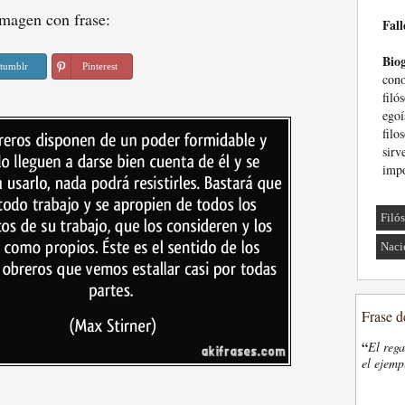
magen con frase:
Fall
Biog
tumblr
Pinterest
con
filó
ego
filo
sir
impo
Filó
Naci
Frase d
“
El rega
el ejemp