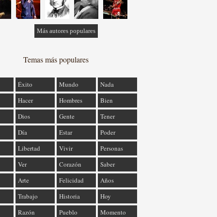
Más autores populares
Temas más populares
Éxito
Mundo
Nada
Hacer
Hombres
Bien
Dios
Gente
Tener
Día
Estar
Poder
Libertad
Vivir
Personas
Ver
Corazón
Saber
Arte
Felicidad
Años
Trabajo
Historia
Hoy
Razón
Pueblo
Momento