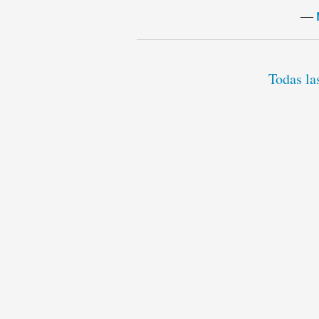
―
Todas la