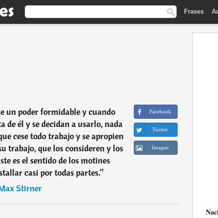
Frases
A
de un poder formidable y cuando
Facebook
a de él y se decidan a usarlo, nada
Twitter
 que cese todo trabajo y se apropien
su trabajo, que los consideren y los
Imagen
te es el sentido de los motines
tallar casi por todas partes.
”
Max Stirner
Nac