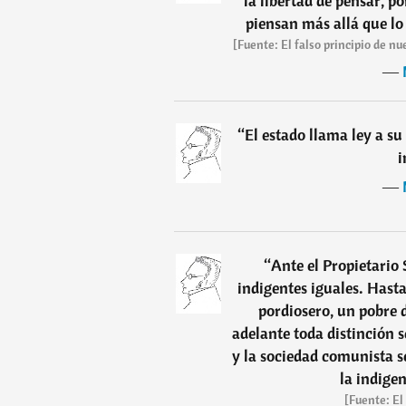
la libertad de pensar, po
piensan más allá que lo
[Fuente: El falso principio de 
―
“
El estado llama ley a su
i
―
“
Ante el Propietario
indigentes iguales. Hasta
pordiosero, un pobre d
adelante toda distinción s
y la sociedad comunista s
la indige
[Fuente: El