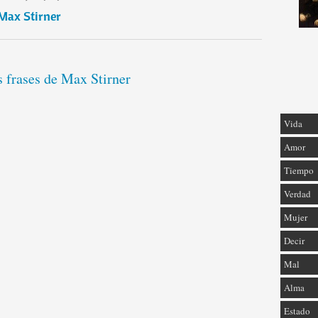
Max Stirner
s frases de Max Stirner
Vida
Amor
Tiempo
Verdad
Mujer
Decir
Mal
Alma
Estado