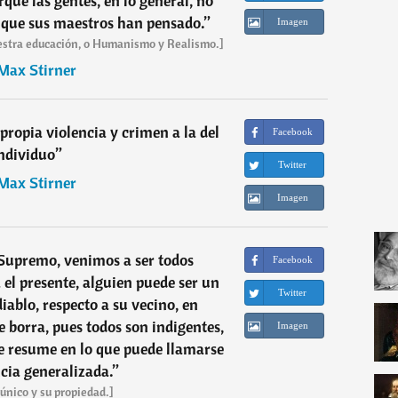
rque las gentes, en lo general, no
 que sus maestros han pensado.
”
Imagen
nuestra educación, o Humanismo y Realismo.]
Max Stirner
 propia violencia y crimen a la del
Facebook
ndividuo
”
Twitter
Max Stirner
Imagen
 Supremo, venimos a ser todos
Facebook
 el presente, alguien puede ser un
Twitter
iablo, respecto a su vecino, en
e borra, pues todos son indigentes,
Imagen
e resume en lo que puede llamarse
ncia generalizada.
”
 único y su propiedad.]