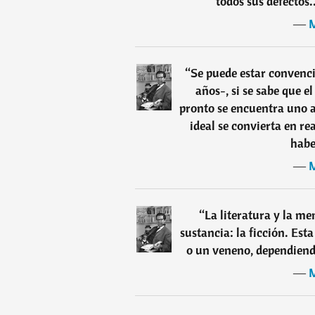
todos sus defectos.
―
M
“
Se puede estar convenci
años-, si se sabe que el
pronto se encuentra uno a
ideal se convierta en re
habe
―
M
“
La literatura y la m
sustancia: la ficción. Es
o un veneno, dependiendo
―
M