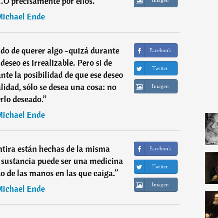
..O precisamente por ellos.
”
ichael Ende
do de querer algo -quizá durante
Facebook
 deseo es irrealizable. Pero si de
Twitter
nte la posibilidad de que ese deseo
alidad, sólo se desea una cosa: no
Imagen
rlo deseado.
”
ichael Ende
entira están hechas de la misma
Facebook
ta sustancia puede ser una medicina
Twitter
 de las manos en las que caiga.
”
Imagen
ichael Ende