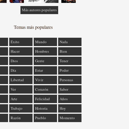
Más autores populares
Temas más populares
Éxito
Mundo
Nada
Hacer
Hombres
Bien
Dios
Gente
Tener
Día
Estar
Poder
Libertad
Vivir
Personas
Ver
Corazón
Saber
Arte
Felicidad
Años
Trabajo
Historia
Hoy
Razón
Pueblo
Momento