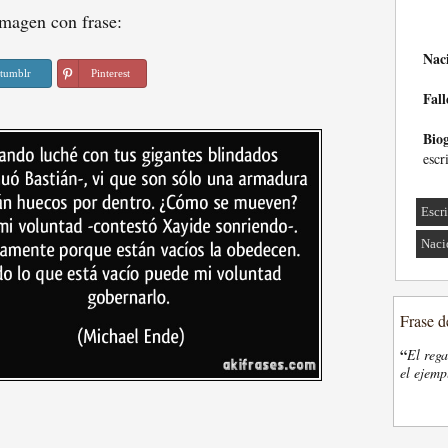
magen con frase:
Nac
tumblr
Pinterest
Fall
Biog
escr
Escri
Naci
Frase d
“
El rega
el ejemp