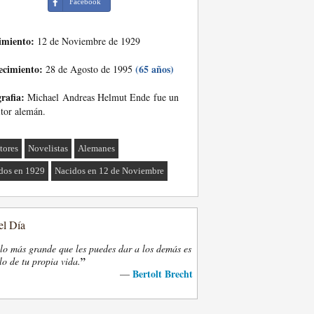
Facebook
imiento:
12 de Noviembre de 1929
ecimiento:
(65 años)
28 de Agosto de 1995
rafia:
Michael Andreas Helmut Ende fue un
itor alemán.
tores
Novelistas
Alemanes
dos en 1929
Nacidos en 12 de Noviembre
el Día
lo más grande que les puedes dar a los demás es
”
lo de tu propia vida.
Bertolt Brecht
—