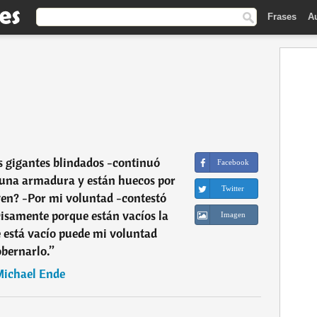
Frases
A
 gigantes blindados -continuó
Facebook
o una armadura y están huecos por
Twitter
en? -Por mi voluntad -contestó
isamente porque están vacíos la
Imagen
 está vacío puede mi voluntad
bernarlo.
”
ichael Ende