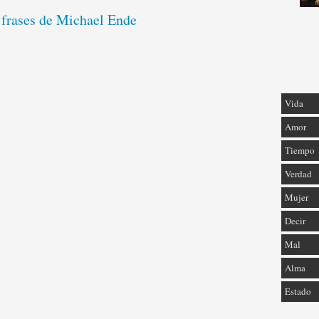
 frases de Michael Ende
Vida
Amor
Tiempo
Verdad
Mujer
Decir
Mal
Alma
Estado