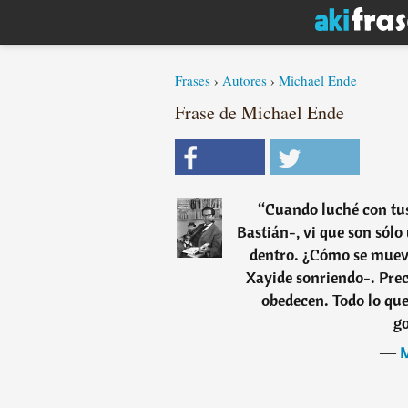
Frases
›
Autores
›
Michael Ende
Frase de Michael Ende
“
Cuando luché con tus
Bastián-, vi que son sól
dentro. ¿Cómo se muev
Xayide sonriendo-. Prec
obedecen. Todo lo que
go
―
M