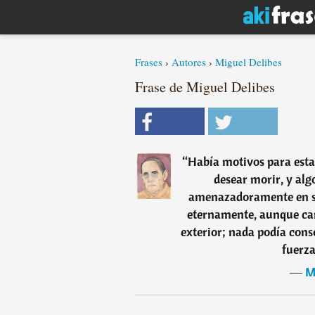
Frases
›
Autores
›
Miguel Delibes
Frase de Miguel Delibes
“
Había motivos para estar
desear morir, y alg
amenazadoramente en su 
eternamente, aunque cant
exterior; nada podía conso
fuerza
―
M