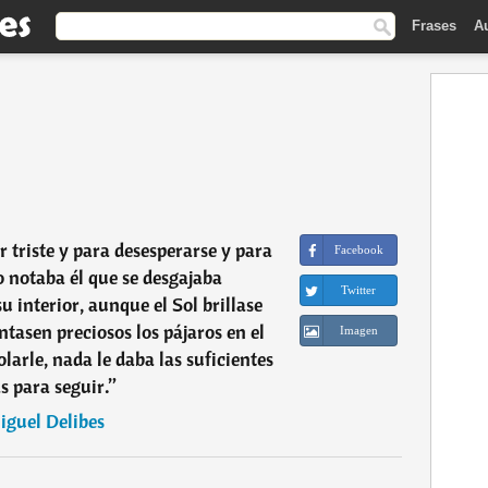
Frases
A
 triste y para desesperarse y para
Facebook
o notaba él que se desgajaba
Twitter
interior, aunque el Sol brillase
asen preciosos los pájaros en el
Imagen
larle, nada le daba las suficientes
s para seguir.
”
iguel Delibes