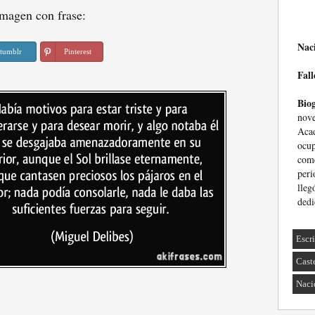
magen con frase:
Nac
tumblr
Pinterest
Fall
Biog
nov
Acad
ocup
come
peri
lleg
dedi
Escri
Cast
Naci