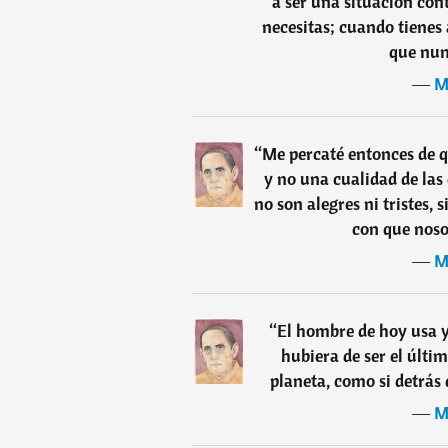
a ser una situación con
necesitas; cuando tienes 
que nun
―
M
“
Me percaté entonces de q
y no una cualidad de las
no son alegres ni tristes, s
con que noso
―
M
“
El hombre de hoy usa y
hubiera de ser el últi
planeta, como si detrás
―
M