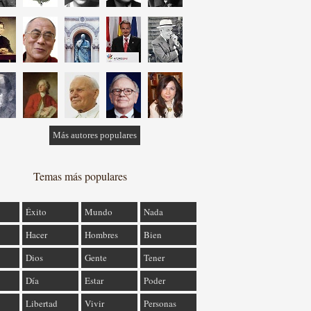
Más autores populares
Temas más populares
Éxito
Mundo
Nada
Hacer
Hombres
Bien
Dios
Gente
Tener
Día
Estar
Poder
Libertad
Vivir
Personas