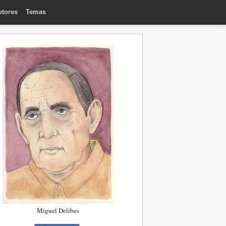
utores
Temas
Miguel Delibes