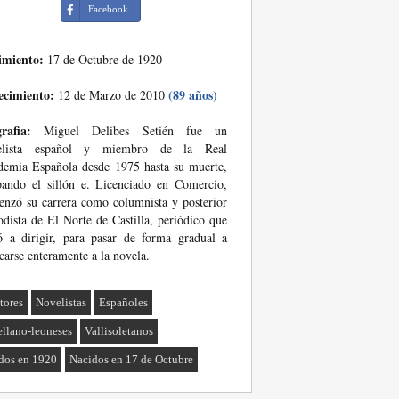
Facebook
imiento:
17 de Octubre de 1920
ecimiento:
(89 años)
12 de Marzo de 2010
rafia:
Miguel Delibes Setién fue un
elista español y miembro de la Real
emia Española desde 1975 hasta su muerte,
ando el sillón e. Licenciado en Comercio,
nzó su carrera como columnista y posterior
odista de El Norte de Castilla, periódico que
ó a dirigir, para pasar de forma gradual a
carse enteramente a la novela.
tores
Novelistas
Españoles
ellano-leoneses
Vallisoletanos
dos en 1920
Nacidos en 17 de Octubre