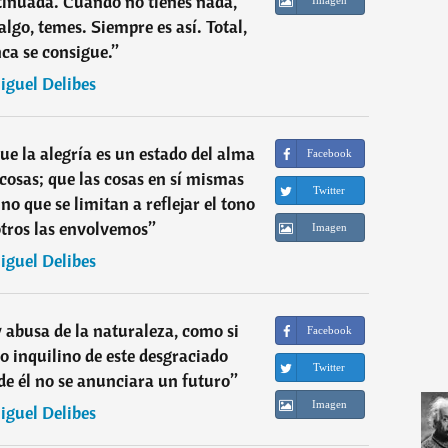
tinuada. Cuando no tienes nada,
algo, temes. Siempre es así. Total,
ca se consigue.
”
iguel Delibes
ue la alegría es un estado del alma
Facebook
 cosas; que las cosas en sí mismas
Twitter
ino que se limitan a reflejar el tono
tros las envolvemos
”
Imagen
iguel Delibes
 abusa de la naturaleza, como si
Facebook
mo inquilino de este desgraciado
Twitter
 de él no se anunciara un futuro
”
Imagen
iguel Delibes