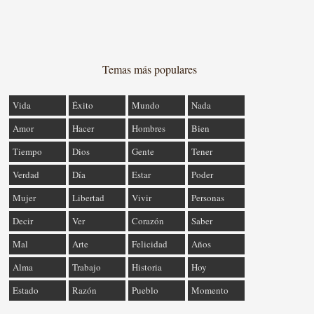
Temas más populares
Vida
Éxito
Mundo
Nada
Amor
Hacer
Hombres
Bien
Tiempo
Dios
Gente
Tener
Verdad
Día
Estar
Poder
Mujer
Libertad
Vivir
Personas
Decir
Ver
Corazón
Saber
Mal
Arte
Felicidad
Años
Alma
Trabajo
Historia
Hoy
Estado
Razón
Pueblo
Momento