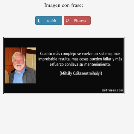
Imagen con frase:
tumblr
Pinterest