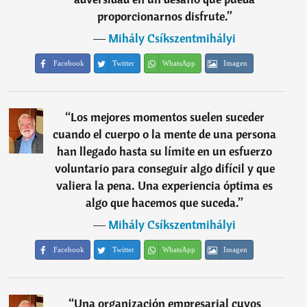
proporcionarnos disfrute.
”
―
Mihály Csíkszentmihályi
Facebook
Twitter
WhatsApp
Imagen
“
Los mejores momentos suelen suceder
cuando el cuerpo o la mente de una persona
han llegado hasta su límite en un esfuerzo
voluntario para conseguir algo difícil y que
valiera la pena. Una experiencia óptima es
algo que hacemos que suceda.
”
―
Mihály Csíkszentmihályi
Facebook
Twitter
WhatsApp
Imagen
“
Una organización empresarial cuyos