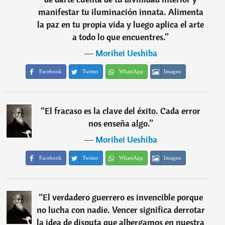
manifestar tu iluminación innata. Alimenta
la paz en tu propia vida y luego aplica el arte
a todo lo que encuentres.
”
―
Morihei Ueshiba
Facebook
Twitter
WhatsApp
Imagen
“
El fracaso es la clave del éxito. Cada error
nos enseña algo.
”
―
Morihei Ueshiba
Facebook
Twitter
WhatsApp
Imagen
“
El verdadero guerrero es invencible porque
no lucha con nadie. Vencer significa derrotar
la idea de disputa que albergamos en nuestra