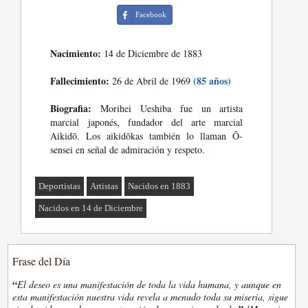
Facebook
Nacimiento:
14 de Diciembre de 1883
Fallecimiento:
(85 años)
26 de Abril de 1969
Biografia:
Morihei Ueshiba fue un artista
marcial japonés, fundador del arte marcial
Aikidō. Los aikidōkas también lo llaman Ō-
sensei en señal de admiración y respeto.
Deportistas
Artistas
Nacidos en 1883
Nacidos en 14 de Diciembre
Frase del Día
“
El deseo es una manifestación de toda la vida humana, y aunque en
esta manifestación nuestra vida revela a menudo toda su miseria, sigue