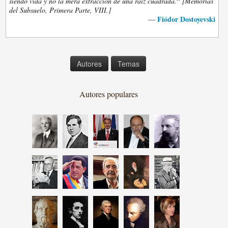
”
siendo vida y no la mera extracción de una raiz cuadrada.
[Memorias
del Subsuelo, Primera Parte, VIII.]
Fiódor Dostoyevski
—
Autores
Temas
Autores populares