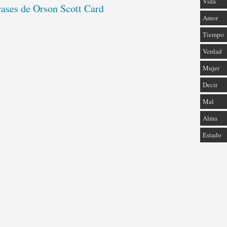
Vida
rases de Orson Scott Card
Amor
Tiempo
Verdad
Mujer
Decir
Mal
Alma
Estado