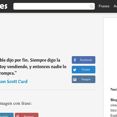
Frases
A
e dijo por fin. Siempre digo la
Facebook
stoy vendiendo, y entonces nadie lo
Twitter
compra.
”
Imagen
son Scott Card
Nac
Biog
magen con frase:
esta
lite
Ende
tumblr
Pinterest