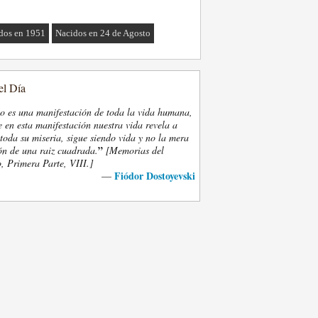
dos en 1951
Nacidos en 24 de Agosto
el Día
eo es una manifestación de toda la vida humana,
 en esta manifestación nuestra vida revela a
oda su miseria, sigue siendo vida y no la mera
”
ón de una raiz cuadrada.
[Memorias del
, Primera Parte, VIII.]
Fiódor Dostoyevski
—