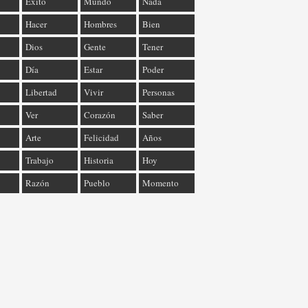
Éxito
Mundo
Nada
Hacer
Hombres
Bien
Dios
Gente
Tener
Día
Estar
Poder
Libertad
Vivir
Personas
Ver
Corazón
Saber
Arte
Felicidad
Años
Trabajo
Historia
Hoy
Razón
Pueblo
Momento