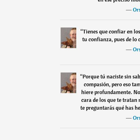
―
Or
“
Tienes que confiar en lo
tu confianza, pues de lo 
―
Or
“
Porque tú naciste sin sa
compasión, pero eso tamb
hiere profundamente. No 
cara de los que te tratan
te preguntarás qué has he
―
Or