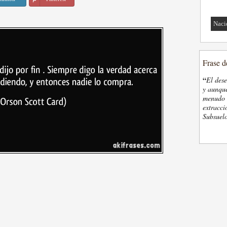
Naci
Frase d
“
El des
y aunque
menudo t
extracci
Subsuelo