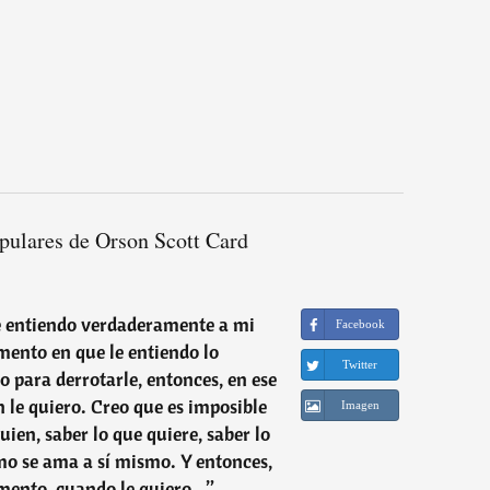
pulares de Orson Scott Card
 entiendo verdaderamente a mi
Facebook
ento en que le entiendo lo
Twitter
 para derrotarle, entonces, en ese
n le quiero. Creo que es imposible
Imagen
ien, saber lo que quiere, saber lo
mo se ama a sí mismo. Y entonces,
mento, cuando le quiero...
”