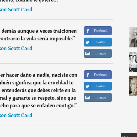
son Scott Card
s demás aunque a veces traicionen
Facebook
contrario la vida sería imposible.
”
Twitter
son Scott Card
Imagen
ber hacer daño a nadie, naciste con
Facebook
ién significa que la crueldad te
Twitter
entenderás que debes reírte en la
 mal y ganarte su respeto, sino que
Imagen
cho para que se enfaden contigo.
”
son Scott Card