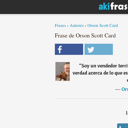
Frases
›
Autores
›
Orson Scott Card
Frase de Orson Scott Card
“
Soy un vendedor terribl
verdad acerca de lo que e
―
Or
I