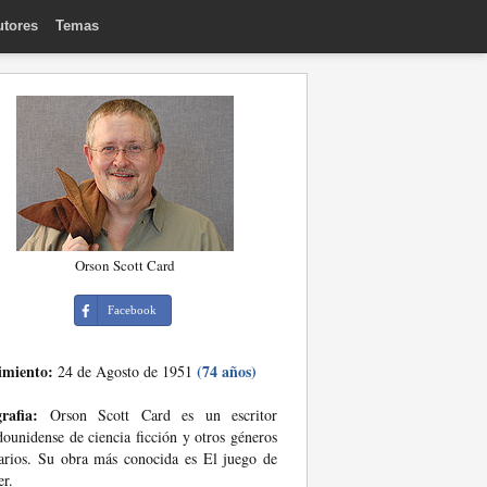
utores
Temas
Orson Scott Card
Facebook
imiento:
(74 años)
24 de Agosto de 1951
rafia:
Orson Scott Card es un escritor
dounidense de ciencia ficción y otros géneros
rarios. Su obra más conocida es El juego de
r.