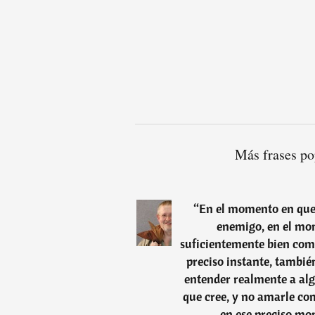
Más frases po
“
En el momento en que
enemigo, en el mom
suficientemente bien como
preciso instante, tambié
entender realmente a algu
que cree, y no amarle co
en ese preciso mo