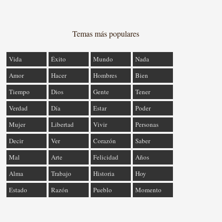
Temas más populares
Vida
Éxito
Mundo
Nada
Amor
Hacer
Hombres
Bien
Tiempo
Dios
Gente
Tener
Verdad
Día
Estar
Poder
Mujer
Libertad
Vivir
Personas
Decir
Ver
Corazón
Saber
Mal
Arte
Felicidad
Años
Alma
Trabajo
Historia
Hoy
Estado
Razón
Pueblo
Momento