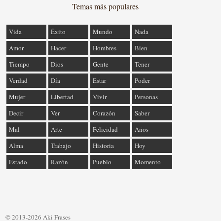
Temas más populares
Vida
Éxito
Mundo
Nada
Amor
Hacer
Hombres
Bien
Tiempo
Dios
Gente
Tener
Verdad
Día
Estar
Poder
Mujer
Libertad
Vivir
Personas
Decir
Ver
Corazón
Saber
Mal
Arte
Felicidad
Años
Alma
Trabajo
Historia
Hoy
Estado
Razón
Pueblo
Momento
© 2013-2026 Aki Frases