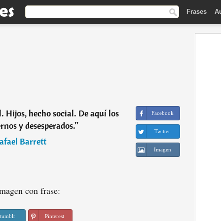
Frases
A
 Hijos, hecho social. De aquí los
Facebook
ernos y desesperados.
”
Twitter
afael Barrett
Imagen
magen con frase:
tumblr
Pinterest