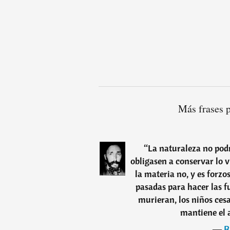
Más frases p
“
La naturaleza no podr
obligasen a conservar lo v
la materia no, y es forzo
pasadas para hacer las fu
murieran, los niños ces
mantiene el 
―
R