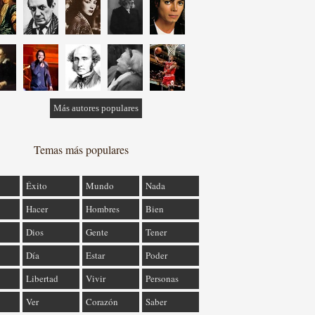
Más autores populares
Temas más populares
Éxito
Mundo
Nada
Hacer
Hombres
Bien
Dios
Gente
Tener
Día
Estar
Poder
Libertad
Vivir
Personas
Ver
Corazón
Saber