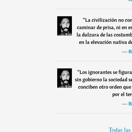
“
La civilización no co
caminar de prisa, ni en e
la dulzura de las costumb
en la elevación nativa de
―
R
“
Los ignorantes se figur
sin gobierno la sociedad s
conciben otro orden que
por el te
―
R
Todas las