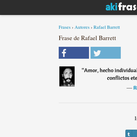
Frases
›
Autores
›
Rafael Barrett
Frase de Rafael Barrett
“
Amor, hecho individual.
conflictos et
―
R
I