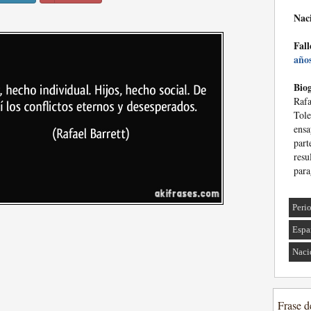
Nac
Fall
año
Biog
Rafa
Tol
ensa
part
resu
para
Peri
Espa
Naci
Frase d