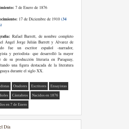
imiento:
7 de Enero de 1876
ecimiento:
(34
17 de Diciembre de 1910
s)
rafia:
Rafael Barrett, de nombre completo
el Ángel Jorge Julián Barrett y Álvarez de
edo fue un escritor español -narrador,
yista y periodista- que desarrolló la mayor
e de su producción literaria en Paraguay,
ltando una figura destacada de la literatura
guaya durante el siglo XX.
odistas
Oradores
Escritores
Ensayistas
ñoles
Cántabros
Nacidos en 1876
dos en 7 de Enero
el Día