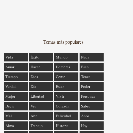
Temas más populares
Vida
Éxito
Mundo
Nada
Amor
Hacer
Hombres
Bien
Tiempo
Dios
Gente
Tener
Verdad
Día
Estar
Poder
Mujer
Libertad
Vivir
Personas
Decir
Ver
Corazón
Saber
Mal
Arte
Felicidad
Años
Alma
Trabajo
Historia
Hoy