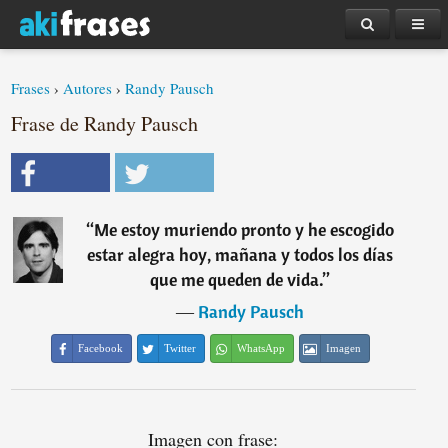
Frases
›
Autores
›
Randy Pausch
Frase de Randy Pausch
“
Me estoy muriendo pronto y he escogido
estar alegra hoy, mañana y todos los días
que me queden de vida.
”
―
Randy Pausch
Facebook
Twitter
WhatsApp
Imagen
Imagen con frase: