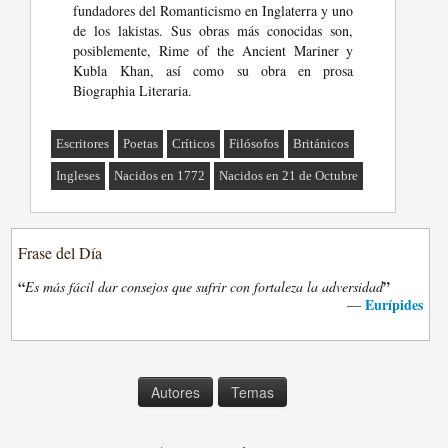
fundadores del Romanticismo en Inglaterra y uno
de los lakistas. Sus obras más conocidas son,
posiblemente, Rime of the Ancient Mariner y
Kubla Khan, así como su obra en prosa
Biographia Literaria.
Escritores
Poetas
Críticos
Filósofos
Británicos
Ingleses
Nacidos en 1772
Nacidos en 21 de Octubre
Frase del Día
“
”
Es más fácil dar consejos que sufrir con fortaleza la adversidad
Eurípides
—
Autores
Temas