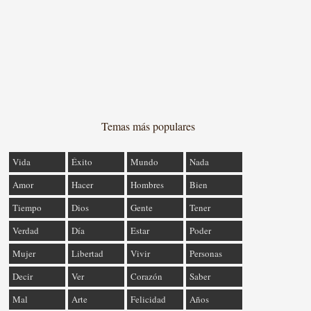
Temas más populares
Vida
Éxito
Mundo
Nada
Amor
Hacer
Hombres
Bien
Tiempo
Dios
Gente
Tener
Verdad
Día
Estar
Poder
Mujer
Libertad
Vivir
Personas
Decir
Ver
Corazón
Saber
Mal
Arte
Felicidad
Años