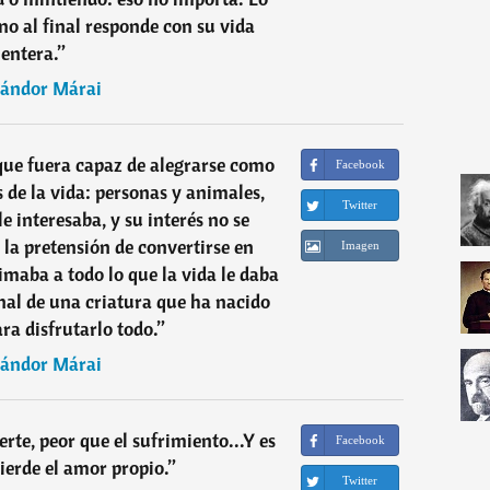
no al final responde con su vida
entera.
”
ándor Márai
que fuera capaz de alegrarse como
Facebook
as de la vida: personas y animales,
Twitter
 le interesaba, y su interés no se
n la pretensión de convertirse en
Imagen
imaba a todo lo que la vida le daba
onal de una criatura que ha nacido
ra disfrutarlo todo.
”
ándor Márai
rte, peor que el sufrimiento...Y es
Facebook
erde el amor propio.
”
Twitter