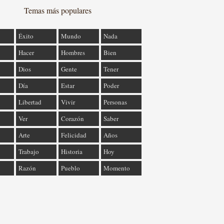
Temas más populares
Éxito
Mundo
Nada
Hacer
Hombres
Bien
Dios
Gente
Tener
Día
Estar
Poder
Libertad
Vivir
Personas
Ver
Corazón
Saber
Arte
Felicidad
Años
Trabajo
Historia
Hoy
Razón
Pueblo
Momento