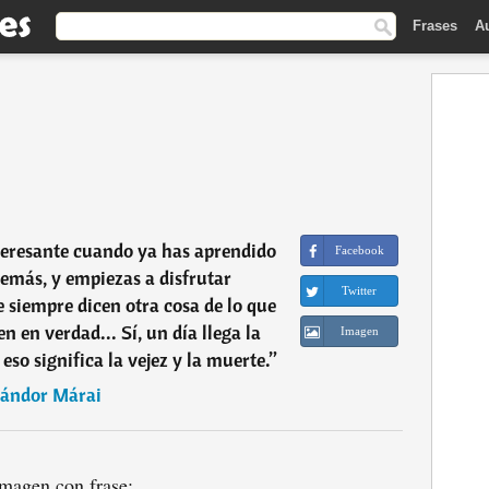
Frases
A
nteresante cuando ya has aprendido
Facebook
demás, y empiezas a disfrutar
Twitter
 siempre dicen otra cosa de lo que
n en verdad... Sí, un día llega la
Imagen
eso significa la vejez y la muerte.
”
ándor Márai
magen con frase: