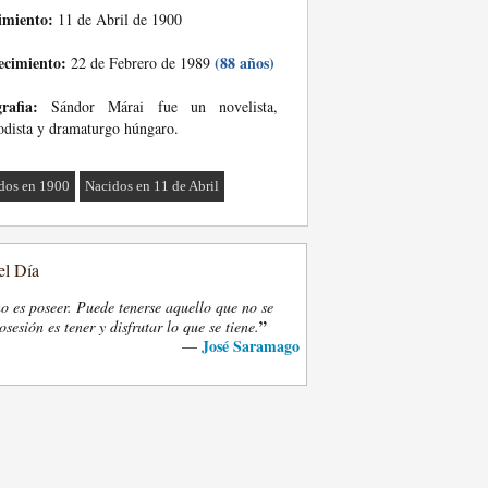
imiento:
11 de Abril de 1900
ecimiento:
(88 años)
22 de Febrero de 1989
rafia:
Sándor Márai fue un novelista,
odista y dramaturgo húngaro.
dos en 1900
Nacidos en 11 de Abril
el Día
o es poseer. Puede tenerse aquello que no se
”
osesión es tener y disfrutar lo que se tiene.
José Saramago
—