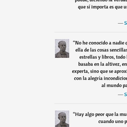
que sí importa es que u
―
S
“
No he conocido a nadie 
ella de las cosas sencill
estrellas y libros, todo
basaba en la altivez, e
experta, sino que se aprox
con la alegría incondici
al mundo pa
―
S
“
Hay algo peor que la mue
cuando uno pi