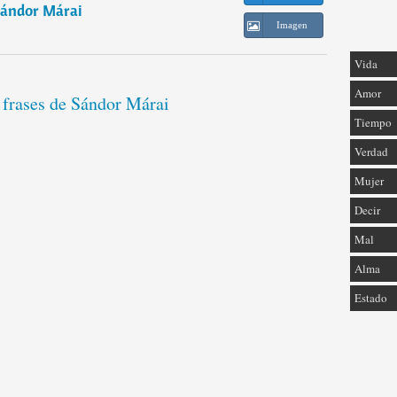
ándor Márai
Imagen
Vida
Amor
 frases de Sándor Márai
Tiempo
Verdad
Mujer
Decir
Mal
Alma
Estado