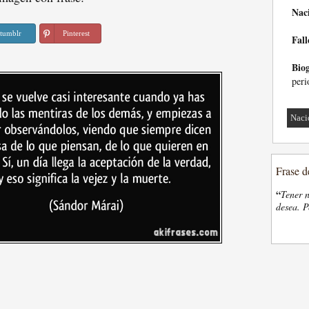
Nac
tumblr
Pinterest
Fall
Biog
peri
Naci
Frase d
“
Tener n
desea. P