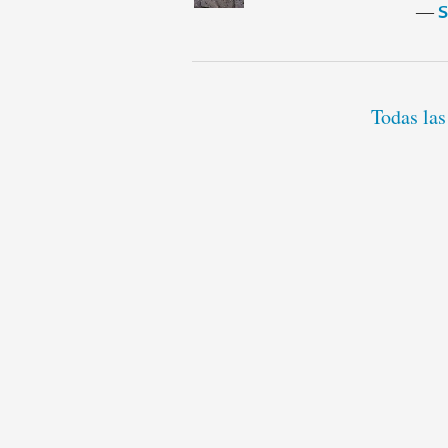
―
S
Todas las