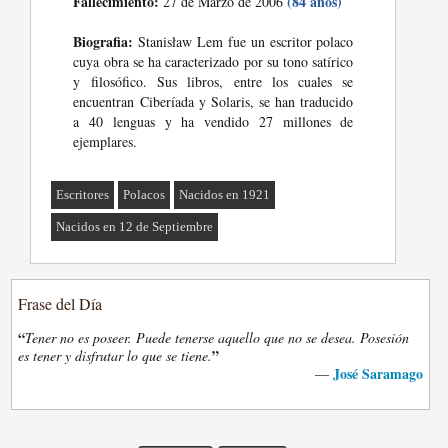
Fallecimiento:
(84 años)
27 de Marzo de 2006
Biografia:
Stanisław Lem fue un escritor polaco
cuya obra se ha caracterizado por su tono satírico
y filosófico. Sus libros, entre los cuales se
encuentran Ciberíada y Solaris, se han traducido
a 40 lenguas y ha vendido 27 millones de
ejemplares.
Escritores
Polacos
Nacidos en 1921
Nacidos en 12 de Septiembre
Frase del Día
“
Tener no es poseer. Puede tenerse aquello que no se desea. Posesión
”
es tener y disfrutar lo que se tiene.
José Saramago
—