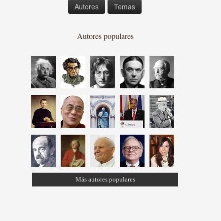
Autores
Temas
Autores populares
Más autores populares