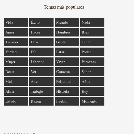
Temas más populares
Vida
Éxito
Mundo
Nada
Amor
Hacer
Hombres
Bien
Tiempo
Dios
Gente
Tener
Verdad
Día
Estar
Poder
Mujer
Libertad
Vivir
Personas
Decir
Ver
Corazón
Saber
Mal
Arte
Felicidad
Años
Alma
Trabajo
Historia
Hoy
Estado
Razón
Pueblo
Momento