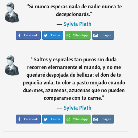
“
Si nunca esperas nada de nadie nunca te
decepcionarás.
”
―
Sylvia Plath
Facebook
Twitter
WhatsApp
Imagen
“
Saltos y espirales tan puros sin duda
recorren eternamente el mundo, y no me
quedaré despojada de belleza: el don de tu
pequeña vida, tu olor a pasto mojado cuando
duermes, azucenas, azucenas que no pueden
compararse con tu carne.
”
―
Sylvia Plath
Facebook
Twitter
WhatsApp
Imagen