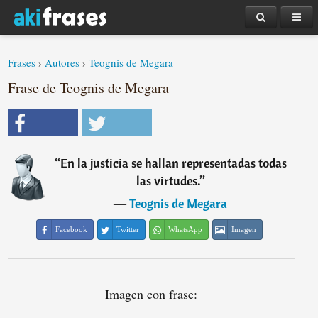
Frases
›
Autores
›
Teognis de Megara
Frase de Teognis de Megara
“
En la justicia se hallan representadas todas
las virtudes.
”
―
Teognis de Megara
Facebook
Twitter
WhatsApp
Imagen
Imagen con frase: