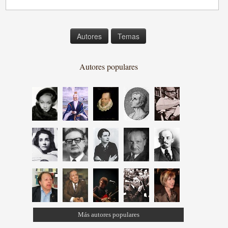
Autores
Temas
Autores populares
Más autores populares