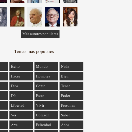
Más autores populares
Temas más populares
Éxito
Mundo
Nada
Hacer
Hombres
Bien
Dios
Gente
Tener
Día
Estar
Poder
Libertad
Vivir
Personas
Ver
Corazón
Saber
Arte
Felicidad
Años