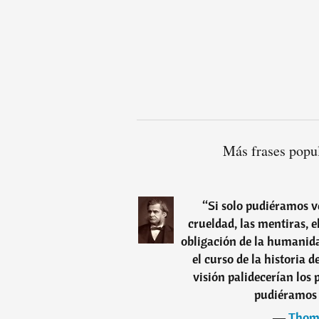
Más frases popu
“
Si solo pudiéramos ve
crueldad, las mentiras, e
obligación de la humanida
el curso de la historia d
visión palidecerían los
pudiéramos 
―
Thom