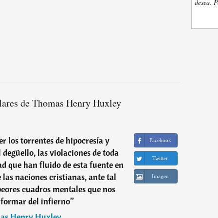
desea. P
lares de Thomas Henry Huxley
r los torrentes de hipocresía y
Facebook
l degüello, las violaciones de toda
Twitter
d que han fluido de esta fuente en
e las naciones cristianas, ante tal
Imagen
 peores cuadros mentales que nos
formar del infierno
”
as Henry Huxley