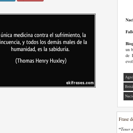
Nac
Fall
Biog
un b
de 
evol
Agnó
Brit
Naci
Frase d
“
Tener n