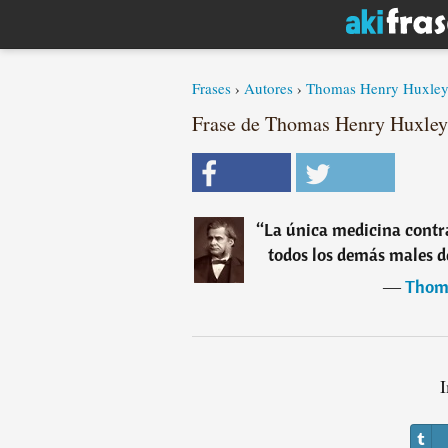
Frases
›
Autores
›
Thomas Henry Huxle
Frase de Thomas Henry Huxley
“
La única medicina contra
todos los demás males d
―
Thom
I