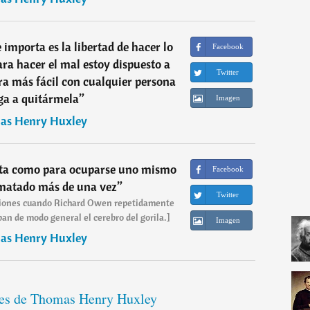
 importa es la libertad de hacer lo
Facebook
para hacer el mal estoy dispuesto a
Twitter
a más fácil con cualquier persona
ga a quitármela
”
Imagen
as Henry Huxley
rta como para ocuparse uno mismo
Facebook
 matado más de una vez
”
Twitter
aciones cuando Richard Owen repetidamente
an de modo general el cerebro del gorila.]
Imagen
as Henry Huxley
ses de Thomas Henry Huxley