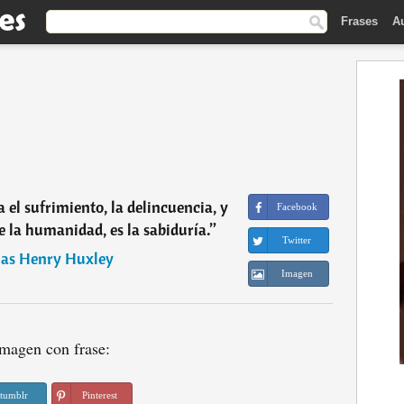
Frases
A
y
 el sufrimiento, la delincuencia, y
Facebook
e la humanidad, es la sabiduría.
”
Twitter
as Henry Huxley
Imagen
magen con frase:
tumblr
Pinterest