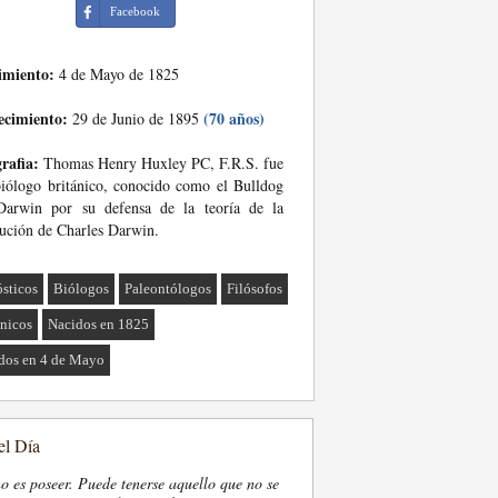
Facebook
imiento:
4 de Mayo de 1825
ecimiento:
(70 años)
29 de Junio de 1895
rafia:
Thomas Henry Huxley PC, F.R.S. fue
iólogo británico, conocido como el Bulldog
Darwin por su defensa de la teoría de la
ución de Charles Darwin.
sticos
Biólogos
Paleontólogos
Filósofos
ánicos
Nacidos en 1825
dos en 4 de Mayo
el Día
o es poseer. Puede tenerse aquello que no se