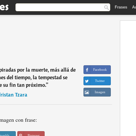
Frases
A
piradas por la muerte, más allá de
Facebook
nes del tiempo, la tempestad se
Twitter
e su fin tan próximo.
”
Imagen
ristan Tzara
magen con frase:
tumblr
Pinterest