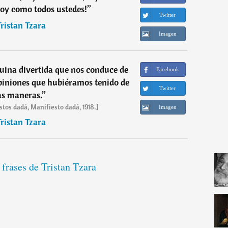
¡Soy como todos ustedes!
”
Twitter
ristan Tzara
Imagen
uina divertida que nos conduce de
Facebook
piniones que hubiéramos tenido de
Twitter
as maneras.
”
stos dadá, Manifiesto dadá, 1918.]
Imagen
ristan Tzara
 frases de Tristan Tzara