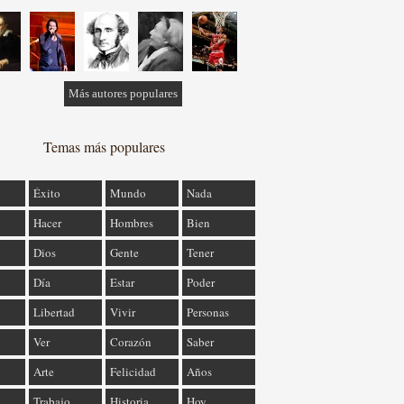
Más autores populares
Temas más populares
Éxito
Mundo
Nada
Hacer
Hombres
Bien
Dios
Gente
Tener
Día
Estar
Poder
Libertad
Vivir
Personas
Ver
Corazón
Saber
Arte
Felicidad
Años
Trabajo
Historia
Hoy