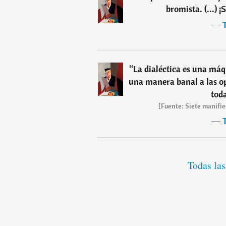
bromista. (...) 
―
T
“
La dialéctica es una máq
una manera banal a las o
tod
[Fuente: Siete manifie
―
T
Todas las