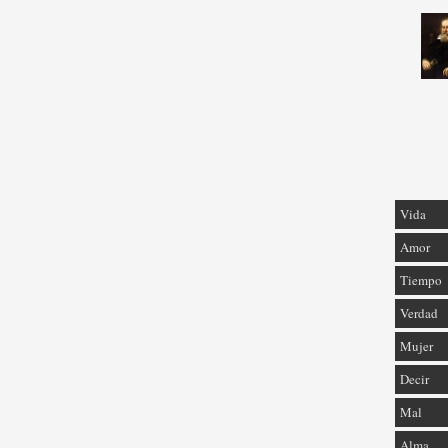
Vida
Amor
Tiempo
Verdad
Mujer
Decir
Mal
Alma