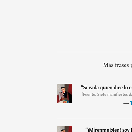
Más frases 
“
Si cada quien dice lo 
[Fuente: Siete manifiestos d
―
T
“
¡Mírenme bien! soy i