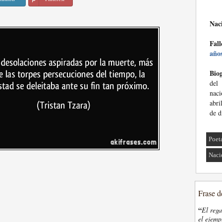
Nac
Fall
año
Biog
del
nac
abri
de d
Poet
Naci
Frase d
“
El rega
el ejemp