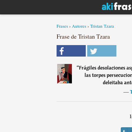
Frases
›
Autores
›
Tristan Tzara
Frase de Tristan Tzara
“
Frágiles desolaciones as
las torpes persecucio
deleitaba ant
―
T
I