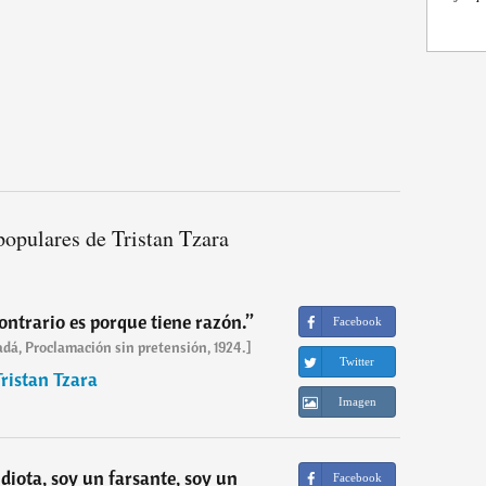
populares de Tristan Tzara
contrario es porque tiene razón.
”
Facebook
adá, Proclamación sin pretensión, 1924.]
Twitter
ristan Tzara
Imagen
diota, soy un farsante, soy un
Facebook