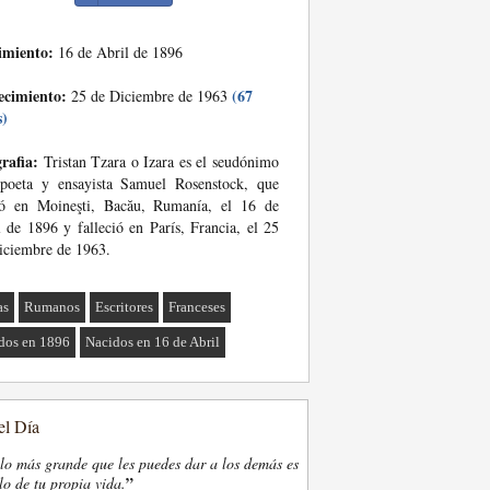
imiento:
16 de Abril de 1896
ecimiento:
(67
25 de Diciembre de 1963
s)
rafia:
Tristan Tzara o Izara es el seudónimo
 poeta y ensayista Samuel Rosenstock, que
ió en Moineşti, Bacău, Rumanía, el 16 de
l de 1896 y falleció en París, Francia, el 25
iciembre de 1963.
as
Rumanos
Escritores
Franceses
dos en 1896
Nacidos en 16 de Abril
el Día
lo más grande que les puedes dar a los demás es
”
lo de tu propia vida.