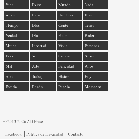
Vida
Éxito
Mundo
Nada
Amor
Hacer
Hombres
Bien
Tiempo
Dios
Gente
Tener
Verdad
Día
Estar
Poder
Mujer
Libertad
Vivir
Personas
Decir
Ver
Corazón
Saber
Mal
Arte
Felicidad
Años
Alma
Trabajo
Historia
Hoy
Estado
Razón
Pueblo
Momento
© 2013-2026 Aki Frases
Facebook
Política de Privacidad
Contacto