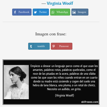
―
Virginia Woolf
Facebook
Twitter
WhatsApp
Imagen
Imagen con frase:
tumblr
Pinterest