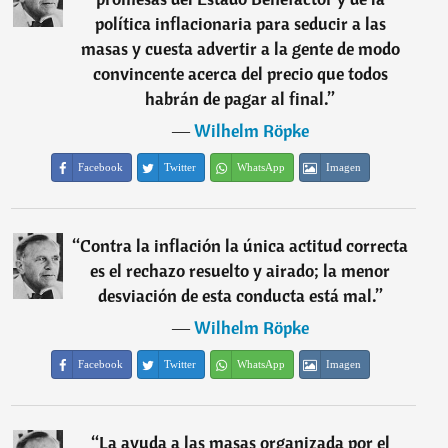
política inflacionaria para seducir a las
masas y cuesta advertir a la gente de modo
convincente acerca del precio que todos
habrán de pagar al final.
”
―
Wilhelm Röpke
Facebook
Twitter
WhatsApp
Imagen
“
Contra la inflación la única actitud correcta
es el rechazo resuelto y airado; la menor
desviación de esta conducta está mal.
”
―
Wilhelm Röpke
Facebook
Twitter
WhatsApp
Imagen
“
La ayuda a las masas organizada por el