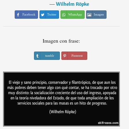
―
Wilhelm Röpke
Facebook
Twitter
WhatsApp
Imagen
Imagen con frase:
tumblr
Pinterest