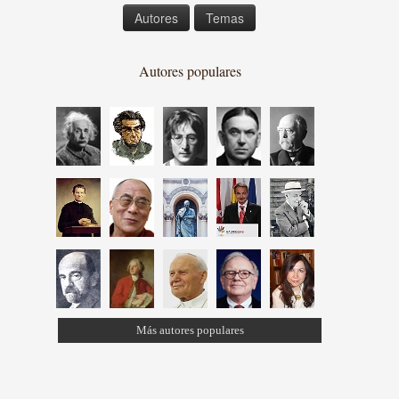
Autores
Temas
Autores populares
Más autores populares