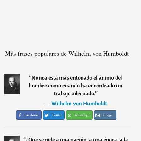
Más frases populares de Wilhelm von Humboldt
“
Nunca está más entonado el ánimo del
hombre como cuando ha encontrado un
trabajo adecuado.
”
―
Wilhelm von Humboldt
Facebook
Twitter
WhatsApp
Imagen
“
¿Qué se pide a una nación, a una época, a la