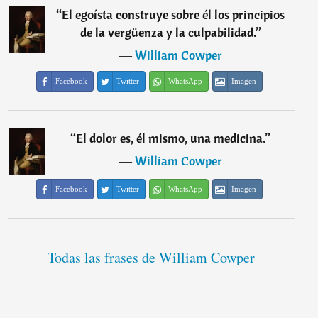
“
El egoísta construye sobre él los principios
de la vergüenza y la culpabilidad.
”
―
William Cowper
Facebook
Twitter
WhatsApp
Imagen
“
El dolor es, él mismo, una medicina.
”
―
William Cowper
Facebook
Twitter
WhatsApp
Imagen
Todas las frases de William Cowper