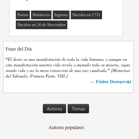
Poetas
Británicos
Ingleses
Nacidos en 1731
Nacidos en 26 de Noviembre
Frase del Día
“
El deseo es una manifestación de toda la vida humana, y aunque en
esta manifestación nuestra vida revela a menudo toda su miseria, sigue
”
siendo vida y no la mera extracción de una raiz cuadrada.
[Memorias
del Subsuelo, Primera Parte, VIII.]
Fiódor Dostoyevski
—
Autores
Temas
Autores populares