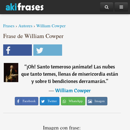
Frases
›
Autores
›
William Cowper
Frase de William Cowper
“
¡Oh! Santo temeroso ¡anímate! Las nubes
que tanto temes, llenas de misericordia están
y sobre ti bendiciones derramarán.
”
―
William Cowper
Facebook
Twitter
WhatsApp
Imagen
Imagen con frase: