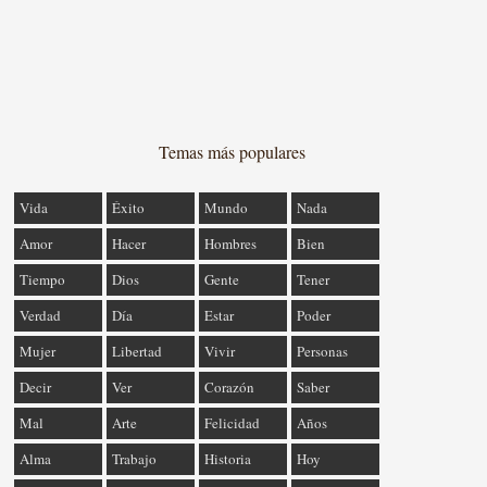
Temas más populares
Vida
Éxito
Mundo
Nada
Amor
Hacer
Hombres
Bien
Tiempo
Dios
Gente
Tener
Verdad
Día
Estar
Poder
Mujer
Libertad
Vivir
Personas
Decir
Ver
Corazón
Saber
Mal
Arte
Felicidad
Años
Alma
Trabajo
Historia
Hoy