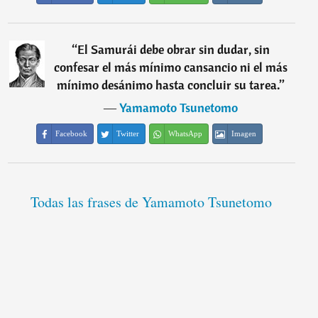
“
El Samurái debe obrar sin dudar, sin
confesar el más mínimo cansancio ni el más
mínimo desánimo hasta concluir su tarea.
”
―
Yamamoto Tsunetomo
Facebook
Twitter
WhatsApp
Imagen
Todas las frases de Yamamoto Tsunetomo