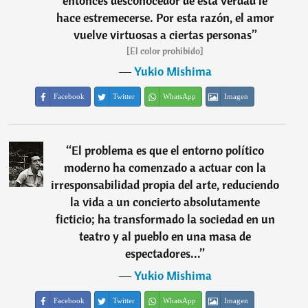
entonces desconocedor de esta verdad le
hace estremecerse. Por esta razón, el amor
vuelve virtuosas a ciertas personas
”
[El color prohibido]
―
Yukio Mishima
Facebook
Twitter
WhatsApp
Imagen
“
El problema es que el entorno político
moderno ha comenzado a actuar con la
irresponsabilidad propia del arte, reduciendo
la vida a un concierto absolutamente
ficticio; ha transformado la sociedad en un
teatro y al pueblo en una masa de
espectadores...
”
―
Yukio Mishima
Facebook
Twitter
WhatsApp
Imagen