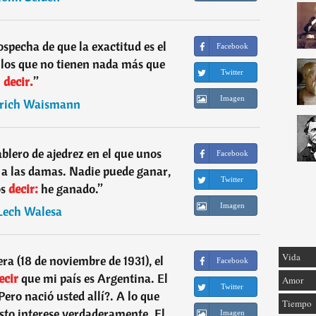
ospecha de que la exactitud es el
Facebook
llos que no tienen nada más que
Twitter
decir.
”
Imagen
drich Waismann
blero de ajedrez en el que unos
Facebook
s a las damas. Nadie puede ganar,
Twitter
os
decir:
he ganado.
”
Imagen
Lech Walesa
Vida
ra (18 de noviembre de 1931), el
Facebook
ecir
que mi país es Argentina. El
Amor
Twitter
Pero nació usted allí?. A lo que
Tiempo
sto interese verdaderamente. El
Imagen