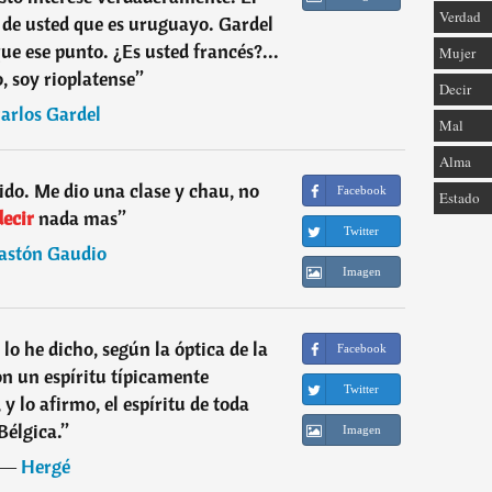
Verdad
ce de usted que es uruguayo. Gardel
que ese punto. ¿Es usted francés?...
Mujer
 soy rioplatense
”
Decir
arlos Gardel
Mal
Alma
ido. Me dio una clase y chau, no
Facebook
Estado
ecir
nada mas
”
Twitter
astón Gaudio
Imagen
 lo he dicho, según la óptica de la
Facebook
n un espíritu típicamente
Twitter
 y lo afirmo, el espíritu de toda
Bélgica.
”
Imagen
―
Hergé