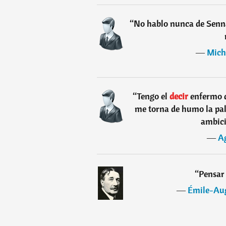
“
No hablo nunca de Senn
―
Mich
“
Tengo el
decir
enfermo d
me torna de humo la pala
ambici
―
A
“
Pensar
―
Émile-Aug