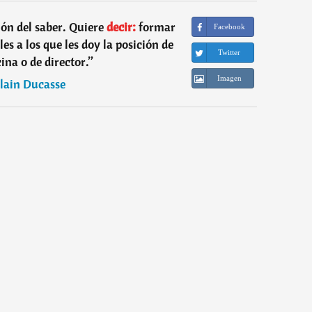
ión del saber. Quiere
decir:
formar
Facebook
es a los que les doy la posición de
Twitter
cina o de director.
”
Imagen
lain Ducasse