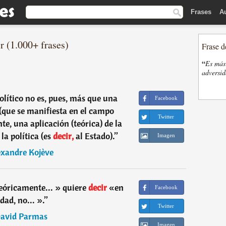
Frases
A
r (1.000+ frases)
Frase d
“
Es más 
adversi
olítico no es, pues, más que una
Facebook
 (que se manifiesta en el campo
Twitter
te, una aplicación (teórica) de la
la política (es
decir,
al Estado).
”
Imagen
exandre Kojève
eóricamente... » quiere
decir
«en
Facebook
dad, no... ».
”
Twitter
avid Parmas
Imagen