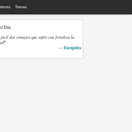
utores
Temas
el Día
fácil dar consejos que sufrir con fortaleza la
”
dad
Eurípides
—