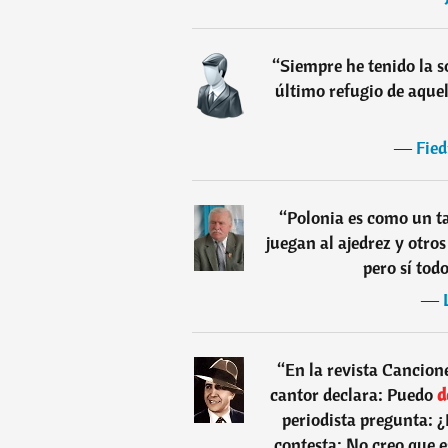
“
Siempre he tenido la s
último refugio de aque
―
Fie
“
Polonia es como un ta
juegan al ajedrez y otro
pero sí tod
―
“
En la revista Cancione
cantor declara: Puedo
d
periodista pregunta: ¿
contesta: No creo que e