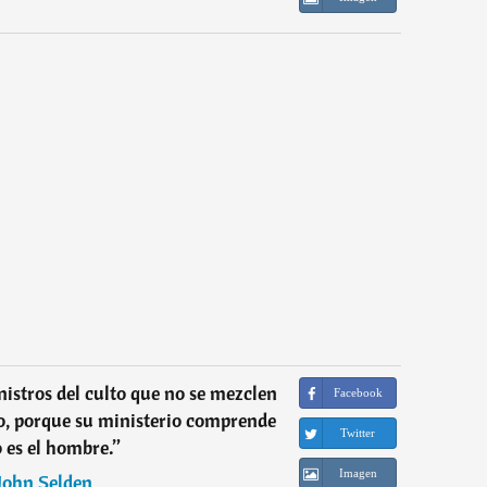
nistros del culto que no se mezclen
Facebook
o, porque su ministerio comprende
Twitter
 es el hombre.
”
Imagen
John Selden