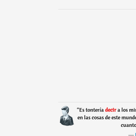
“
Es tontería
decir
a los mi
en las cosas de este mund
cuanto
―