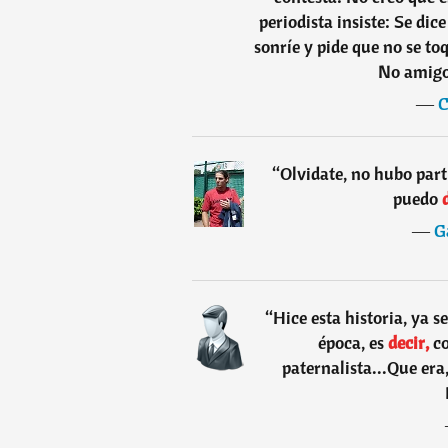
periodista insiste: Se di
sonríe y pide que no se to
No amigo,
―
C
“
Olvidate, no hubo part
puedo
d
―
G
“
Hice esta historia, ya se
época, es
decir,
co
paternalista...Que era,