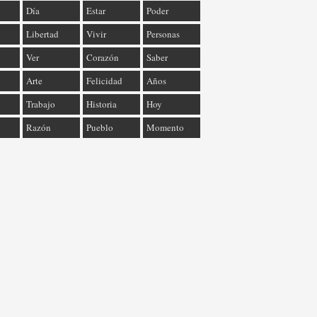
Día
Estar
Poder
Libertad
Vivir
Personas
Ver
Corazón
Saber
Arte
Felicidad
Años
Trabajo
Historia
Hoy
Razón
Pueblo
Momento