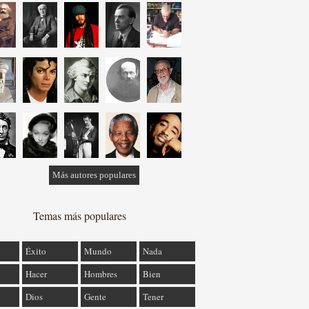
Más autores populares
Temas más populares
Éxito
Mundo
Nada
Hacer
Hombres
Bien
Dios
Gente
Tener