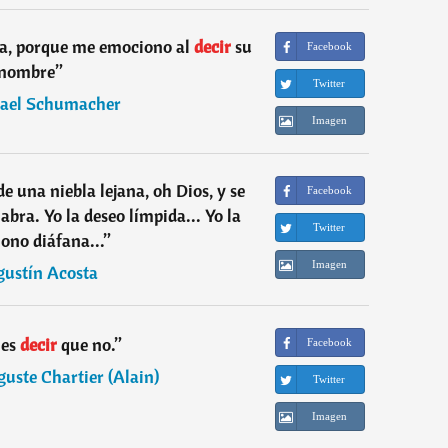
a, porque me emociono al
decir
su
Facebook
nombre
”
Twitter
ael Schumacher
Imagen
e una niebla lejana, oh Dios, y se
Facebook
bra. Yo la deseo límpida... Yo la
Twitter
ono diáfana...
”
Imagen
gustín Acosta
 es
decir
que no.
”
Facebook
uste Chartier (Alain)
Twitter
Imagen